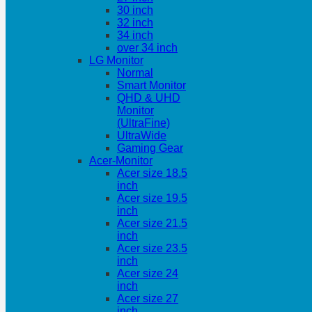
30 inch
32 inch
34 inch
over 34 inch
LG Monitor
Normal
Smart Monitor
QHD & UHD
Monitor
(UltraFine)
UltraWide
Gaming Gear
Acer-Monitor
Acer size 18.5
inch
Acer size 19.5
inch
Acer size 21.5
inch
Acer size 23.5
inch
Acer size 24
inch
Acer size 27
inch