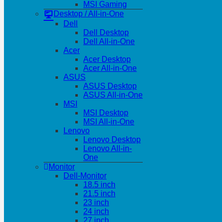
MSI Gaming
Desktop / All-in-One
Dell
Dell Desktop
Dell All-in-One
Acer
Acer Desktop
Acer All-in-One
ASUS
ASUS Desktop
ASUS All-in-One
MSI
MSI Desktop
MSI All-in-One
Lenovo
Lenovo Desktop
Lenovo All-in-
One
Monitor
Dell-Monitor
18.5 inch
21.5 inch
23 inch
24 inch
27 inch