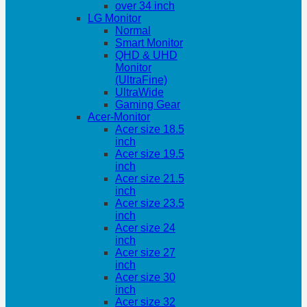
over 34 inch
LG Monitor
Normal
Smart Monitor
QHD & UHD
Monitor
(UltraFine)
UltraWide
Gaming Gear
Acer-Monitor
Acer size 18.5
inch
Acer size 19.5
inch
Acer size 21.5
inch
Acer size 23.5
inch
Acer size 24
inch
Acer size 27
inch
Acer size 30
inch
Acer size 32