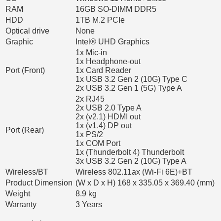
RAM
16GB SO-DIMM DDR5
HDD
1TB M.2 PCIe
Optical drive
None
Graphic
Intel® UHD Graphics
1x Mic-in
1x Headphone-out
Port (Front)
1x Card Reader
1x USB 3.2 Gen 2 (10G) Type C
2x USB 3.2 Gen 1 (5G) Type A
2x RJ45
2x USB 2.0 Type A
2x (v2.1) HDMI out
1x (v1.4) DP out
Port (Rear)
1x PS/2
1x COM Port
1x (Thunderbolt 4) Thunderbolt
3x USB 3.2 Gen 2 (10G) Type A
Wireless/BT
Wireless 802.11ax (Wi-Fi 6E)+BT
Product Dimension
(W x D x H) 168 x 335.05 x 369.40 (mm)
Weight
8.9 kg
Warranty
3 Years