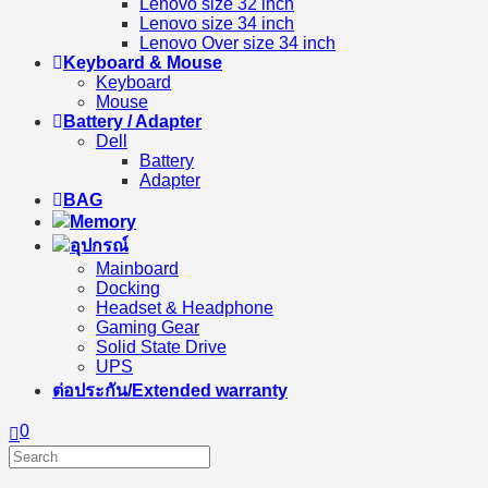
Lenovo size 32 inch
Lenovo size 34 inch
Lenovo Over size 34 inch
Keyboard & Mouse
Keyboard
Mouse
Battery / Adapter
Dell
Battery
Adapter
BAG
Memory
อุปกรณ์
Mainboard
Docking
Headset & Headphone
Gaming Gear
Solid State Drive
UPS
ต่อประกัน/Extended warranty
0