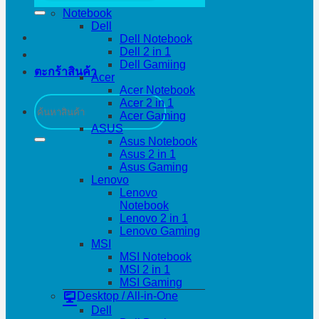
Notebook
Dell
Dell Notebook
Dell 2 in 1
Dell Gamiing
ตะกร้าสินค้า
Acer
Acer Notebook
ค้นหา:
Acer 2 in 1
Acer Gaming
ASUS
Asus Notebook
Asus 2 in 1
Asus Gaming
Lenovo
Lenovo
Notebook
Lenovo 2 in 1
Lenovo Gaming
MSI
MSI Notebook
MSI 2 in 1
MSI Gaming
Desktop / All-in-One
Dell