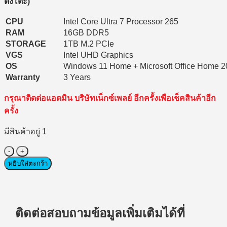
ตั้งโต๊ะ)
CPU
Intel Core Ultra 7 Processor 265
RAM
16GB DDR5
STORAGE
1TB M.2 PCIe
VGS
Intel UHD Graphics
OS
Windows 11 Home + Microsoft Office Home 
Warranty
3 Years
กรุณาติดต่อแอดมิน บริษัทเน็กซ์เพลย์ อีกครั้งเพือเช็คสินค้าอีก
ครั้ง
มีสินค้าอยู่ 1
จำนวน
Desktop
หยิบใส่ตะกร้า
PC
(คอมพิวเตอร์
ตั้ง
โต๊ะ)
ติดต่อสอบถามข้อมูลเพิ่มเติมได้ที่
MSI