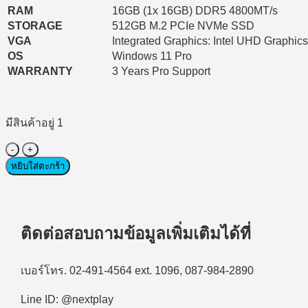
RAM
16GB (1x 16GB) DDR5 4800MT/s
STORAGE
512GB M.2 PCIe NVMe SSD
VGA
Integrated Graphics: Intel UHD Graphic
OS
Windows 11 Pro
WARRANTY
3 Years Pro Support
มีสินค้าอยู่ 1
จำนวน
Desktop
หยิบใส่ตะกร้า
PC
(คอมพิวเตอร์
ตั้ง
โต๊ะ
ติดต่อสอบถามข้อมูลเพิ่มเติมได้ที่
สำหรับ
องค์กร)
เบอร์โทร. 02-491-4564 ext. 1096, 087-984-2890
Dell
Pro
Line ID: @nextplay
Slim