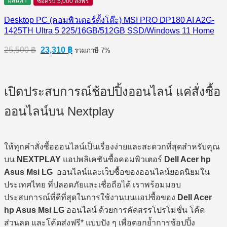
มีสินค้า
ซื้อครบ 5,000 ส่งฟรี
Desktop PC (คอมพิวเตอร์ตั้งโต๊ะ) MSI PRO DP180 AI A2G-
1425TH Ultra 5 225/16GB/512GB SSD/Windows 11 Home
Original
Current
25,500
฿
23,310
฿
รวมภาษี 7%
price
price
was:
is:
25,500 ฿.
23,310 ฿.
เปิดประสบการณ์ช้อปปิ้งออนไลน์ แค่สั่งซื้อ
ออนไลน์บน Nextplay
ให้ทุกคำสั่งซื้อออนไลน์เป็นเรื่องง่ายและสะดวกที่สุดสำหรับคุณ
บน
NEXTPLAY
แอปพลิเคชันซื้อคอมพิวเตอร์
Dell Acer hp
Asus Msi LG
ออนไลน์และเว็บซื้อของออนไลน์ยอดนิยมใน
ประเทศไทย ที่ปลอดภัยและเชื่อถือได้ เราพร้อมมอบ
ประสบการณ์ที่ดีที่สุดในการใช้งานบนแอปซื้อของ
Dell Acer
hp Asus Msi LG
ออนไลน์ ด้วยการคัดสรรโปรโมชั่น โค้ด
ส่วนลด และโค้ดส่งฟรี* แบบปัง ๆ เพื่อตอกย้ำการช้อปปิ้ง