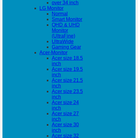
over 34 inch
LG Monitor
Normal
Smart Monitor
QHD & UHD
Monitor
(UltraFine)
UltraWide
Gaming Gear
Acer-Monitor
Acer size 18.5
inch
Acer size 19.5
inch
Acer size 21.5
inch
Acer size 23.5
inch
Acer size 24
inch
Acer size 27
inch
Acer size 30
inch
Acer size 32