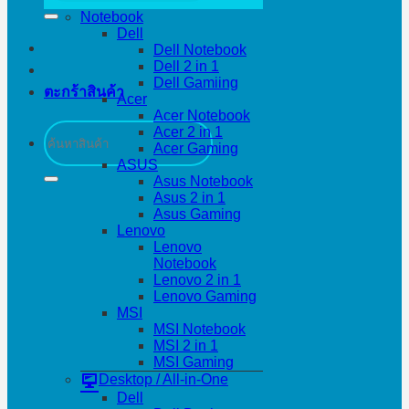
Notebook
Dell
Dell Notebook
Dell 2 in 1
Dell Gamiing
ตะกร้าสินค้า
Acer
Acer Notebook
ค้นหา:
Acer 2 in 1
Acer Gaming
ASUS
Asus Notebook
Asus 2 in 1
Asus Gaming
Lenovo
Lenovo
Notebook
Lenovo 2 in 1
Lenovo Gaming
MSI
MSI Notebook
MSI 2 in 1
MSI Gaming
Desktop / All-in-One
Dell