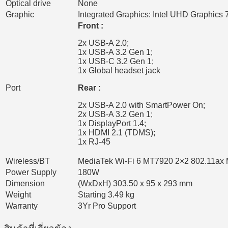
Optical drive
None
Graphic
Integrated Graphics: Intel UHD Graphics 
Front :
2x USB-A 2.0;
1x USB-A 3.2 Gen 1;
1x USB-C 3.2 Gen 1;
1x Global headset jack
Port
Rear :
2x USB-A 2.0 with SmartPower On;
2x USB-A 3.2 Gen 1;
1x DisplayPort 1.4;
1x HDMI 2.1 (TDMS);
1x RJ-45
Wireless/BT
MediaTek Wi-Fi 6 MT7920 2×2 802.11ax 
Power Supply
180W
Dimension
(WxDxH) 303.50 x 95 x 293 mm
Weight
Starting 3.49 kg
Warranty
3Yr Pro Support