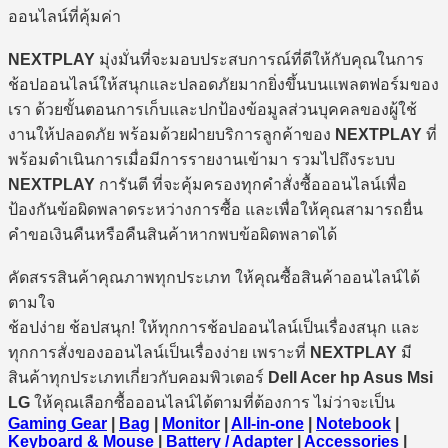
ออนไลน์ที่คุ้มค่า
NEXTPLAY
มุ่งมั่นที่จะมอบประสบการณ์ที่ดีให้กับคุณในการ
ช้อปออนไลน์ให้สนุกและปลอดภัยมากยิ่งขึ้นบนแพลตฟอร์มของ
เรา ด้วยขั้นตอนการเก็บและปกป้องข้อมูลส่วนบุคคลของผู้ใช้
งานให้ปลอดภัย พร้อมด้วยฝ่ายบริการลูกค้าของ
NEXTPLAY
ที่
พร้อมดำเนินการเมื่อมีการรายงานเข้ามา รวมไปถึงระบบ
NEXTPLAY
การันตี ที่จะคุ้มครองทุกคำสั่งซื้อออนไลน์เพื่อ
ป้องกันข้อผิดพลาดระหว่างการซื้อ และเพื่อให้คุณสามารถยื่น
คำขอเงินคืนหรือคืนสินค้าหากพบข้อผิดพลาดได้
คัดสรรสินค้าคุณภาพทุกประเภท ให้คุณซื้อสินค้าออนไลน์ได้
ตามใจ
ช้อปง่าย ช้อปสนุก! ให้ทุกการช้อปออนไลน์เป็นเรื่องสนุก และ
ทุกการสั่งของออนไลน์เป็นเรื่องง่าย เพราะที่
NEXTPLAY
มี
สินค้าทุกประเภทเกี่ยวกับคอมพิวเตอร์
Dell Acer hp Asus Msi
LG
ให้คุณเลือกซื้อออนไลน์ได้ตามที่ต้องการ ไม่ว่าจะเป็น
Gaming Gear
|
Bag
|
Monitor
|
All-in-one
|
Notebook
|
Keyboard & Mouse
|
Battery / Adapter
|
Accessories
|