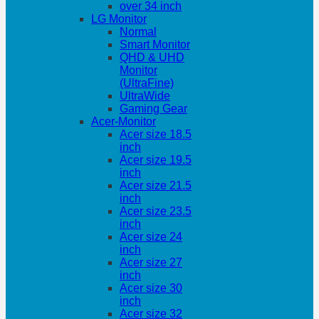
over 34 inch
LG Monitor
Normal
Smart Monitor
QHD & UHD
Monitor
(UltraFine)
UltraWide
Gaming Gear
Acer-Monitor
Acer size 18.5
inch
Acer size 19.5
inch
Acer size 21.5
inch
Acer size 23.5
inch
Acer size 24
inch
Acer size 27
inch
Acer size 30
inch
Acer size 32