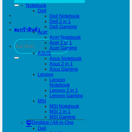
Notebook
Dell
Dell Notebook
Dell 2 in 1
Dell Gamiing
ตะกร้าสินค้า
Acer
Acer Notebook
ค้นหา:
Acer 2 in 1
Acer Gaming
ASUS
Asus Notebook
Asus 2 in 1
Asus Gaming
Lenovo
Lenovo
Notebook
Lenovo 2 in 1
Lenovo Gaming
MSI
MSI Notebook
MSI 2 in 1
MSI Gaming
Desktop / All-in-One
Dell