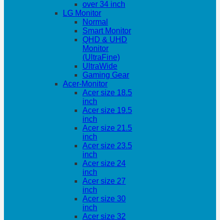
over 34 inch
LG Monitor
Normal
Smart Monitor
QHD & UHD
Monitor
(UltraFine)
UltraWide
Gaming Gear
Acer-Monitor
Acer size 18.5
inch
Acer size 19.5
inch
Acer size 21.5
inch
Acer size 23.5
inch
Acer size 24
inch
Acer size 27
inch
Acer size 30
inch
Acer size 32