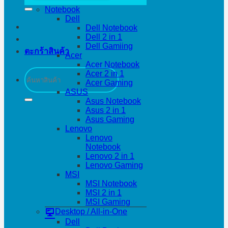
Notebook
Dell
Dell Notebook
Dell 2 in 1
Dell Gamiing
ตะกร้าสินค้า
Acer
Acer Notebook
ค้นหา:
Acer 2 in 1
Acer Gaming
ASUS
Asus Notebook
Asus 2 in 1
Asus Gaming
Lenovo
Lenovo
Notebook
Lenovo 2 in 1
Lenovo Gaming
MSI
MSI Notebook
MSI 2 in 1
MSI Gaming
Desktop / All-in-One
Dell