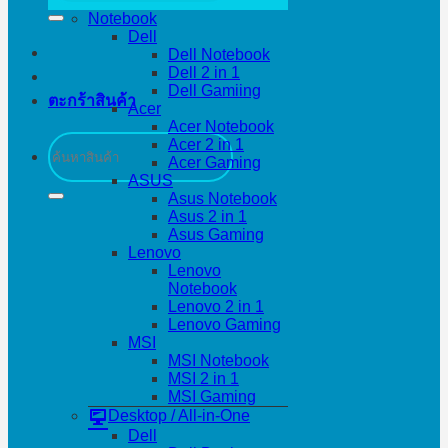
Notebook
Dell
Dell Notebook
Dell 2 in 1
Dell Gamiing
ตะกร้าสินค้า
Acer
Acer Notebook
ค้นหา:
Acer 2 in 1
Acer Gaming
ASUS
Asus Notebook
Asus 2 in 1
Asus Gaming
Lenovo
Lenovo
Notebook
Lenovo 2 in 1
Lenovo Gaming
MSI
MSI Notebook
MSI 2 in 1
MSI Gaming
Desktop / All-in-One
Dell