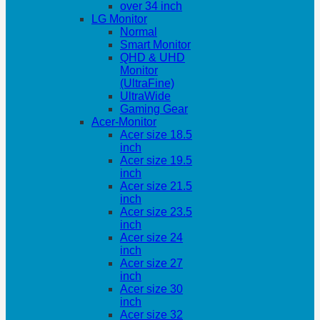
over 34 inch
LG Monitor
Normal
Smart Monitor
QHD & UHD
Monitor
(UltraFine)
UltraWide
Gaming Gear
Acer-Monitor
Acer size 18.5
inch
Acer size 19.5
inch
Acer size 21.5
inch
Acer size 23.5
inch
Acer size 24
inch
Acer size 27
inch
Acer size 30
inch
Acer size 32