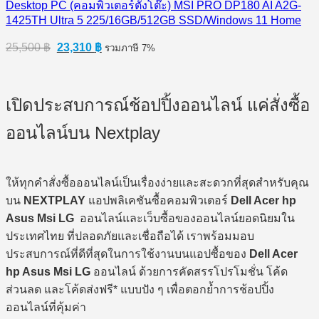
Desktop PC (คอมพิวเตอร์ตั้งโต๊ะ) MSI PRO DP180 AI A2G-
1425TH Ultra 5 225/16GB/512GB SSD/Windows 11 Home
Original
Current
25,500
฿
23,310
฿
รวมภาษี 7%
price
price
was:
is:
25,500 ฿.
23,310 ฿.
เปิดประสบการณ์ช้อปปิ้งออนไลน์ แค่สั่งซื้อ
ออนไลน์บน Nextplay
ให้ทุกคำสั่งซื้อออนไลน์เป็นเรื่องง่ายและสะดวกที่สุดสำหรับคุณ
บน
NEXTPLAY
แอปพลิเคชันซื้อคอมพิวเตอร์
Dell Acer hp
Asus Msi LG
ออนไลน์และเว็บซื้อของออนไลน์ยอดนิยมใน
ประเทศไทย ที่ปลอดภัยและเชื่อถือได้ เราพร้อมมอบ
ประสบการณ์ที่ดีที่สุดในการใช้งานบนแอปซื้อของ
Dell Acer
hp Asus Msi LG
ออนไลน์ ด้วยการคัดสรรโปรโมชั่น โค้ด
ส่วนลด และโค้ดส่งฟรี* แบบปัง ๆ เพื่อตอกย้ำการช้อปปิ้ง
ออนไลน์ที่คุ้มค่า