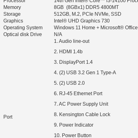
Processor
14th Gen Intel® Core™ i3-14100 Proc
Memory
8GB (8GBx1) DDR5 4800MT
Storage
512GB, M.2, PCIe NVMe, SSD
Graphics
Intel® UHD Graphics 730
Operating System
Windows 11 Home + Microsoft® Offic
Optical disk Drive
N/A
1. Audio line-out
2. HDMI 1.4b
3. DisplayPort 1.4
4. (2) USB 3.2 Gen 1 Type-A
5. (2) USB 2.0
6. RJ-45 Ethernet Port
7. AC Power Supply Unit
8. Kensington Cable Lock
Port
9. Power Indicator
10. Power Button