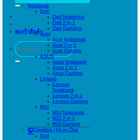
Notebook
Dell
Dell Notebook
Dell 2 in 1
Dell Gamiing
ตะกร้าสินค้า
Acer
Acer Notebook
ค้นหา:
Acer 2 in 1
Acer Gaming
ASUS
Asus Notebook
Asus 2 in 1
Asus Gaming
Lenovo
Lenovo
Notebook
Lenovo 2 in 1
Lenovo Gaming
MSI
MSI Notebook
MSI 2 in 1
MSI Gaming
Desktop / All-in-One
Dell