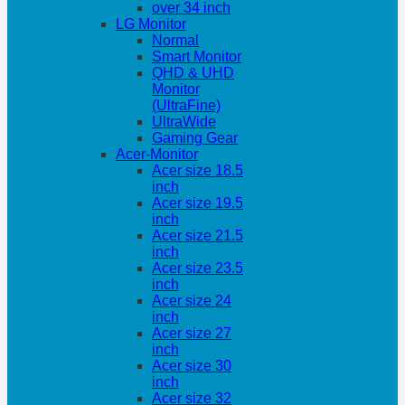
over 34 inch
LG Monitor
Normal
Smart Monitor
QHD & UHD
Monitor
(UltraFine)
UltraWide
Gaming Gear
Acer-Monitor
Acer size 18.5
inch
Acer size 19.5
inch
Acer size 21.5
inch
Acer size 23.5
inch
Acer size 24
inch
Acer size 27
inch
Acer size 30
inch
Acer size 32