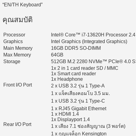
“EN/TH Keyboard”
คุณสมบัติ
Processor
Intel® Core™ i7-13620H Processor 2.4
Graphics
Intel Graphics (Integrated Graphics)
Main Memory
16GB DDR5 SO-DIMM
Max Memory
64GB
Storage
512GB M.2 2280 NVMe™ PCIe® 4.0 
1x 2 in 1 card reader SD / MMC
1x Smart card reader
1x Headphone
Front I/O Port
2 x USB 3.2 รุ่น 1 Type-A
1 x แจ็คเสียงคอมโบ 3.5 มม.
1 x USB 3.2 รุ่น 1 Type-C
1 x RJ45 Gigabit Ethernet
1 x HDMI 1.4
1x Displayport 1.4
Rear I/O Port
1 x เสียง 7.1 ช่องสัญญาณ (3 พอร์ต)
1 x กุญแจล็อก Kensington