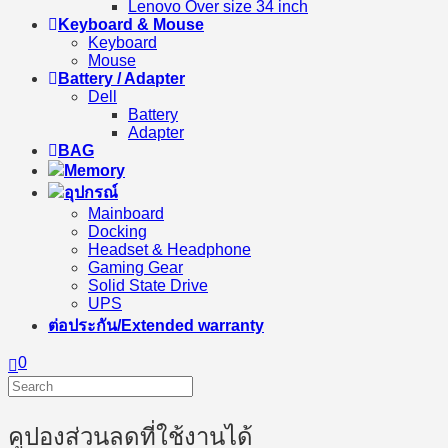
Lenovo Over size 34 inch
Keyboard & Mouse
Keyboard
Mouse
Battery / Adapter
Dell
Battery
Adapter
BAG
Memory
อุปกรณ์
Mainboard
Docking
Headset & Headphone
Gaming Gear
Solid State Drive
UPS
ต่อประกัน/Extended warranty
0
คูปองส่วนลดที่ใช้งานได้