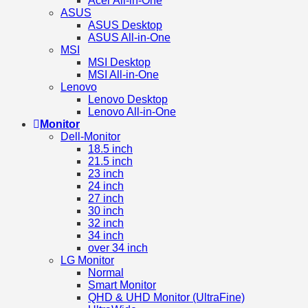
Acer All-in-One
ASUS
ASUS Desktop
ASUS All-in-One
MSI
MSI Desktop
MSI All-in-One
Lenovo
Lenovo Desktop
Lenovo All-in-One
Monitor
Dell-Monitor
18.5 inch
21.5 inch
23 inch
24 inch
27 inch
30 inch
32 inch
34 inch
over 34 inch
LG Monitor
Normal
Smart Monitor
QHD & UHD Monitor (UltraFine)