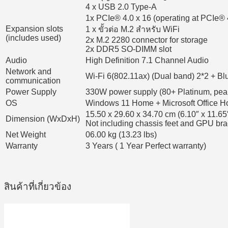
4 x USB 2.0 Type-A
1x PCIe® 4.0 x 16 (operating at PCIe® 
Expansion slots
1 x ขั้วต่อ M.2 สำหรับ WiFi
(includes used)
2x M.2 2280 connector for storage
2x DDR5 SO-DIMM slot
Audio
High Definition 7.1 Channel Audio
Network and
Wi-Fi 6(802.11ax) (Dual band) 2*2 + Bl
communication
Power Supply
330W power supply (80+ Platinum, pe
OS
Windows 11 Home + Microsoft Office 
15.50 x 29.60 x 34.70 cm (6.10″ x 11.65
Dimension (WxDxH)
Not including chassis feet and GPU bra
Net Weight
06.00 kg (13.23 lbs)
Warranty
3 Years ( 1 Year Perfect warranty)
สินค้าที่เกี่ยวข้อง