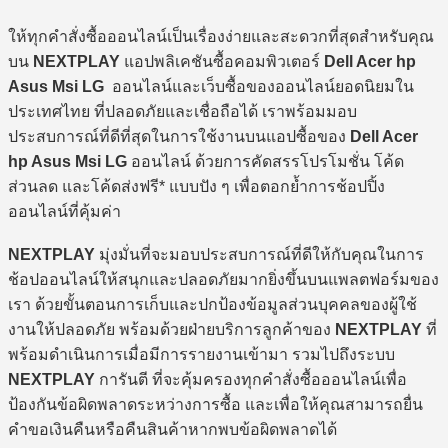
ให้ทุกคำสั่งซื้อออนไลน์เป็นเรื่องง่ายและสะดวกที่สุดสำหรับคุณ
บน
NEXTPLAY
แอปพลิเคชันซื้อคอมพิวเตอร์
Dell Acer hp
Asus Msi LG
ออนไลน์และเว็บซื้อของออนไลน์ยอดนิยมใน
ประเทศไทย ที่ปลอดภัยและเชื่อถือได้ เราพร้อมมอบ
ประสบการณ์ที่ดีที่สุดในการใช้งานบนแอปซื้อของ
Dell Acer
hp Asus Msi LG
ออนไลน์ ด้วยการคัดสรรโปรโมชั่น โค้ด
ส่วนลด และโค้ดส่งฟรี* แบบปัง ๆ เพื่อตอกย้ำการช้อปปิ้ง
ออนไลน์ที่คุ้มค่า
NEXTPLAY
มุ่งมั่นที่จะมอบประสบการณ์ที่ดีให้กับคุณในการ
ช้อปออนไลน์ให้สนุกและปลอดภัยมากยิ่งขึ้นบนแพลตฟอร์มของ
เรา ด้วยขั้นตอนการเก็บและปกป้องข้อมูลส่วนบุคคลของผู้ใช้
งานให้ปลอดภัย พร้อมด้วยฝ่ายบริการลูกค้าของ
NEXTPLAY
ที่
พร้อมดำเนินการเมื่อมีการรายงานเข้ามา รวมไปถึงระบบ
NEXTPLAY
การันตี ที่จะคุ้มครองทุกคำสั่งซื้อออนไลน์เพื่อ
ป้องกันข้อผิดพลาดระหว่างการซื้อ และเพื่อให้คุณสามารถยื่น
คำขอเงินคืนหรือคืนสินค้าหากพบข้อผิดพลาดได้