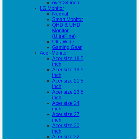
over 34 inch
LG Monitor
Normal
Smart Monitor
QHD & UHD
Monitor
(UltraFine)
UltraWide
Gaming Gear
Acer-Monitor
Acer size 18.5
inch
Acer size 19.5
inch
Acer size 21.5
inch
Acer size 23.5
inch
Acer size 24
inch
Acer size 27
inch
Acer size 30
inch
Acer size 32