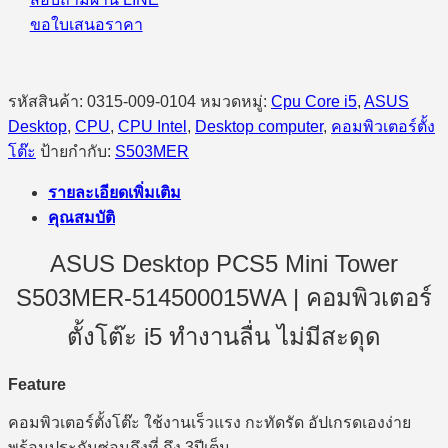
ขอใบเสนอราคา
รหัสสินค้า:
0315-009-0104
หมวดหมู่:
Cpu Core i5
,
ASUS
Desktop
,
CPU
,
CPU Intel
,
Desktop computer
,
คอมพิวเตอร์ตั้ง
โต๊ะ
ป้ายกำกับ:
S503MER
รายละเอียดเพิ่มเติม
คุณสมบัติ
ASUS Desktop PCS5 Mini Tower
S503MER-514500015WA | คอมพิวเตอร์
ตั้งโต๊ะ i5 ทำงานลื่น ไม่มีสะดุด
Feature
คอมพิวเตอร์ตั้งโต๊ะ ใช้งานเร็วแรง กะทัดรัด อัปเกรดเองง่าย
พร้อมประกันซ่อมถึงที่ ถึง 3ปีเต็ม