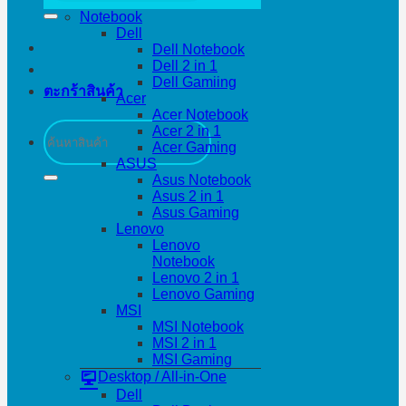
Notebook
Dell
Dell Notebook
Dell 2 in 1
Dell Gamiing
ตะกร้าสินค้า
Acer
Acer Notebook
ค้นหา:
Acer 2 in 1
Acer Gaming
ASUS
Asus Notebook
Asus 2 in 1
Asus Gaming
Lenovo
Lenovo
Notebook
Lenovo 2 in 1
Lenovo Gaming
MSI
MSI Notebook
MSI 2 in 1
MSI Gaming
Desktop / All-in-One
Dell