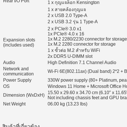
Rear I/O Port
1 x กุญแจล็อก Kensington
1 x สายคล้องกุญแจ
2 x USB 2.0 Type-A
2 x USB 3.2 รุ่น 1 Type-A
2 x PCIe® 3.0 x1
1x PCIe® 4.0 x 16
1x M.2 2280/2230 connector for storage
Expansion slots
1x M.2 2280 connector for storage
(includes used)
1 x ขั้วต่อ M.2 สำหรับ WiFi
2x DDR5 U-DIMM slot
Audio
High Definition 7.1 Channel Audio
Network and
Wi-Fi 6E(802.11ax) (Dual band) 2*2 + 
communication
Power Supply
330W power supply (80+ Platinum, pe
OS
Windows 11 Home + Microsoft Office 
15.50 x 29.60 x 34.70 cm (6.10″ x 11.65
Dimension (WxDxH)
Not including chassis feet and GPU bra
Net Weight
06.00 kg (13.23 lbs)
สินค้าที่เกี่ยวข้อง