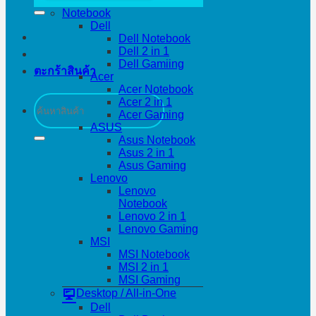
Notebook
Dell
Dell Notebook
Dell 2 in 1
Dell Gamiing
ตะกร้าสินค้า
Acer
Acer Notebook
ค้นหา:
Acer 2 in 1
Acer Gaming
ASUS
Asus Notebook
Asus 2 in 1
Asus Gaming
Lenovo
Lenovo
Notebook
Lenovo 2 in 1
Lenovo Gaming
MSI
MSI Notebook
MSI 2 in 1
MSI Gaming
Desktop / All-in-One
Dell