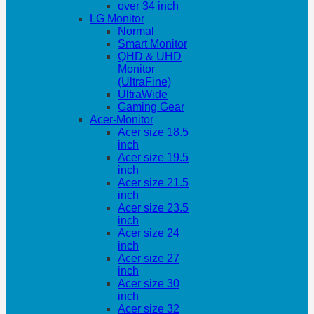
over 34 inch
LG Monitor
Normal
Smart Monitor
QHD & UHD
Monitor
(UltraFine)
UltraWide
Gaming Gear
Acer-Monitor
Acer size 18.5
inch
Acer size 19.5
inch
Acer size 21.5
inch
Acer size 23.5
inch
Acer size 24
inch
Acer size 27
inch
Acer size 30
inch
Acer size 32