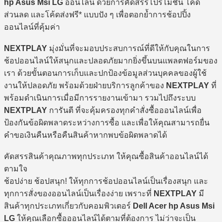
hp Asus Msi LG
ออนไลน์ ด้วยการคัดสรรโปรโมชั่น โค้ด
ส่วนลด และโค้ดส่งฟรี* แบบปัง ๆ เพื่อตอกย้ำการช้อปปิ้ง
ออนไลน์ที่คุ้มค่า
NEXTPLAY
มุ่งมั่นที่จะมอบประสบการณ์ที่ดีให้กับคุณในการ
ช้อปออนไลน์ให้สนุกและปลอดภัยมากยิ่งขึ้นบนแพลตฟอร์มของ
เรา ด้วยขั้นตอนการเก็บและปกป้องข้อมูลส่วนบุคคลของผู้ใช้
งานให้ปลอดภัย พร้อมด้วยฝ่ายบริการลูกค้าของ
NEXTPLAY
ที่
พร้อมดำเนินการเมื่อมีการรายงานเข้ามา รวมไปถึงระบบ
NEXTPLAY
การันตี ที่จะคุ้มครองทุกคำสั่งซื้อออนไลน์เพื่อ
ป้องกันข้อผิดพลาดระหว่างการซื้อ และเพื่อให้คุณสามารถยื่น
คำขอเงินคืนหรือคืนสินค้าหากพบข้อผิดพลาดได้
คัดสรรสินค้าคุณภาพทุกประเภท ให้คุณซื้อสินค้าออนไลน์ได้
ตามใจ
ช้อปง่าย ช้อปสนุก! ให้ทุกการช้อปออนไลน์เป็นเรื่องสนุก และ
ทุกการสั่งของออนไลน์เป็นเรื่องง่าย เพราะที่
NEXTPLAY
มี
สินค้าทุกประเภทเกี่ยวกับคอมพิวเตอร์
Dell Acer hp Asus Msi
LG
ให้คุณเลือกซื้อออนไลน์ได้ตามที่ต้องการ ไม่ว่าจะเป็น