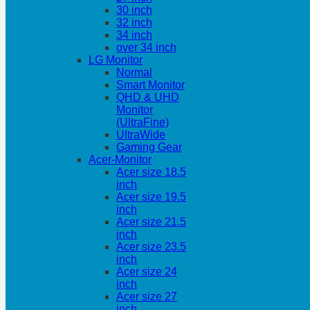
30 inch
32 inch
34 inch
over 34 inch
LG Monitor
Normal
Smart Monitor
QHD & UHD
Monitor
(UltraFine)
UltraWide
Gaming Gear
Acer-Monitor
Acer size 18.5
inch
Acer size 19.5
inch
Acer size 21.5
inch
Acer size 23.5
inch
Acer size 24
inch
Acer size 27
inch