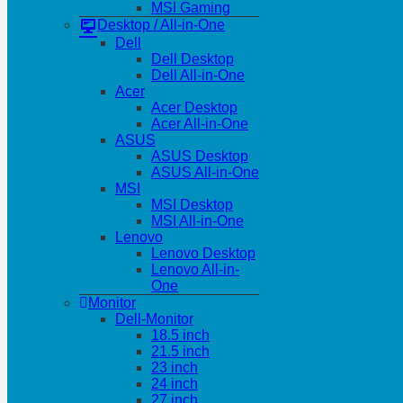
MSI Gaming
Desktop / All-in-One
Dell
Dell Desktop
Dell All-in-One
Acer
Acer Desktop
Acer All-in-One
ASUS
ASUS Desktop
ASUS All-in-One
MSI
MSI Desktop
MSI All-in-One
Lenovo
Lenovo Desktop
Lenovo All-in-
One
Monitor
Dell-Monitor
18.5 inch
21.5 inch
23 inch
24 inch
27 inch