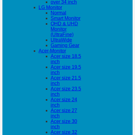
over 34 inch
LG Monitor
Normal
Smart Monitor
QHD & UHD
Monitor
(UltraFine)
UltraWide
Gaming Gear
Acer-Monitor
Acer size 18.5
inch
Acer size 19.5
inch
Acer size 21.5
inch
Acer size 23.5
inch
Acer size 24
inch
Acer size 27
inch
Acer size 30
inch
Acer size 32