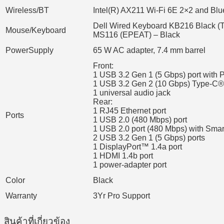
Wireless/BT
Intel(R) AX211 Wi-Fi 6E 2×2 and Blu
Dell Wired Keyboard KB216 Black (T
Mouse/Keyboard
MS116 (EPEAT) – Black
PowerSupply
65 W AC adapter, 7.4 mm barrel
Front:
1 USB 3.2 Gen 1 (5 Gbps) port with
1 USB 3.2 Gen 2 (10 Gbps) Type-C®
1 universal audio jack
Rear:
1 RJ45 Ethernet port
Ports
1 USB 2.0 (480 Mbps) port
1 USB 2.0 port (480 Mbps) with Sma
2 USB 3.2 Gen 1 (5 Gbps) ports
1 DisplayPort™ 1.4a port
1 HDMI 1.4b port
1 power-adapter port
Color
Black
Warranty
3Yr Pro Support
สินค้าที่เกี่ยวข้อง