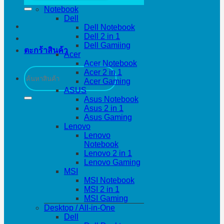
Notebook
Dell
Dell Notebook
Dell 2 in 1
Dell Gamiing
ตะกร้าสินค้า
Acer
Acer Notebook
ค้นหา:
Acer 2 in 1
Acer Gaming
ASUS
Asus Notebook
Asus 2 in 1
Asus Gaming
Lenovo
Lenovo
Notebook
Lenovo 2 in 1
Lenovo Gaming
MSI
MSI Notebook
MSI 2 in 1
MSI Gaming
Desktop / All-in-One
Dell