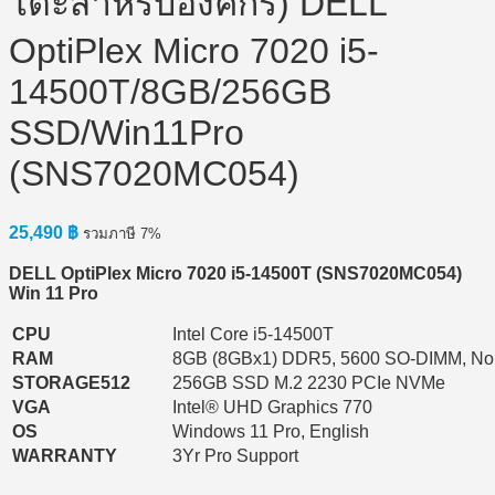
โต๊ะสำหรับองค์กร) DELL
OptiPlex Micro 7020 i5-
14500T/8GB/256GB
SSD/Win11Pro
(SNS7020MC054)
25,490
฿
รวมภาษี 7%
DELL OptiPlex Micro 7020 i5-14500T (SNS7020MC054)
Win 11 Pro
CPU
Intel Core i5-14500T
RAM
8GB (8GBx1) DDR5, 5600 SO-DIMM, N
STORAGE512
256GB SSD M.2 2230 PCIe NVMe
VGA
Intel® UHD Graphics 770
OS
Windows 11 Pro, English
WARRANTY
3Yr Pro Support