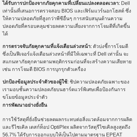
ได้รับการปกป้องจากภัยคุกคามที่เปลี่ยนแปลงตลอดเวลา
: Dell
เท่านั้นที่เสนอการตรวจสอบ BIOS และเฟิร์มแวร์นอกโฮสต์ ซึ่ง
ให้ความปลอดภัยที่สูงกว่าพีซีอื่นๆ การสนับสนุนด้านความ
ปลอดภัยที่ครอบคลุมช่วยลดความเสี่ยงจากการโจมตีที่เกิดขึ้น
ได้​
การตรวจจับภัยคุกคามที่แจ้งเตือนล่วงหน้า
: ตัวบ่งชี้การโจมตี
ซึ่งเป็นฟีเจอร์แจ้งเตือนล่วงหน้าที่มีให้เฉพาะที่ Dell เท่านั้น จะ
สแกนหาภัยคุกคามตามพฤติกรรมก่อนที่จะสร้างความเสียหาย
เช่น การโจมตี BIOS การบุกรุกตัวเครื่อง​
ปกป้องข้อมูลประจำตัวของผู้ใช้
: ชิปความปลอดภัยเฉพาะของ
เรามอบชั้นความปลอดภัยบนฮาร์ดแวร์พิเศษเพื่อป้องกันการ
ขโมยข้อมูลประจำตัว
การพัฒนาอย่างยั่งยืน
การใช้วัสดุที่ยั่งยืนช่วยลดผลกระทบต่อสิ่งแวดล้อมจากการผลิต
และรีไซเคิล เดสก์ท็อป OptiPlex ผลิตจากวัสดุรีไซเคิลสูงสุดถึง
56.7% ได้รับการออกแบบให้เป็นไปตามมาตรฐาน EPEAT