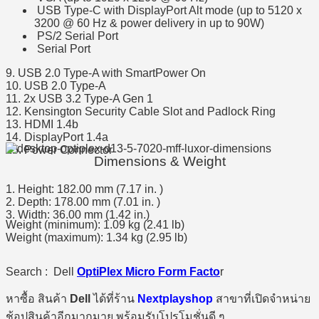
USB Type-C with DisplayPort Alt mode (up to 5120 x
3200 @ 60 Hz & power delivery in up to 90W)
PS/2 Serial Port
Serial Port
9. USB 2.0 Type-A with SmartPower On
10. USB 2.0 Type-A
11. 2x USB 3.2 Type-A Gen 1
12. Kensington Security Cable Slot and Padlock Ring
13. HDMI 1.4b
14. DisplayPort 1.4a
15. Power Connector
Dimensions & Weight
1. Height: 182.00 mm (7.17 in. )
2. Depth: 178.00 mm (7.01 in. )
3. Width: 36.00 mm (1.42 in.)
Weight (minimum): 1.09 kg (2.41 lb)​
Weight (maximum): 1.34 kg (2.95 lb)
Search : Dell
OptiPlex Micro Form Facto
r
หาซื้อ สินค้า
Dell
ได้ที่ร้าน
Nextplayshop
สาขาที่เปิดจำหน่าย
ช้อปสินค้าอีกมากมาย พร้อมรับโปรโมชั่นดี ๆ