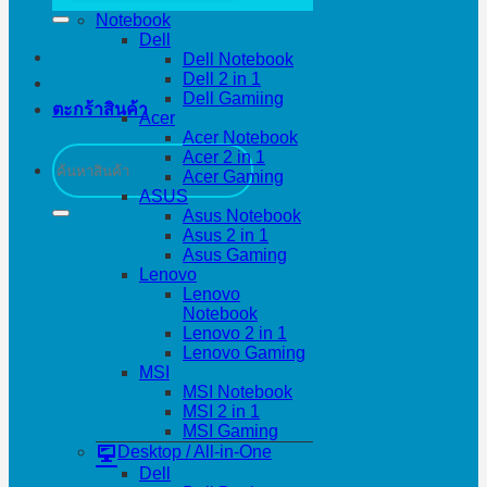
Notebook
Dell
Dell Notebook
Dell 2 in 1
Dell Gamiing
ตะกร้าสินค้า
Acer
Acer Notebook
ค้นหา:
Acer 2 in 1
Acer Gaming
ASUS
Asus Notebook
Asus 2 in 1
Asus Gaming
Lenovo
Lenovo
Notebook
Lenovo 2 in 1
Lenovo Gaming
MSI
MSI Notebook
MSI 2 in 1
MSI Gaming
Desktop / All-in-One
Dell