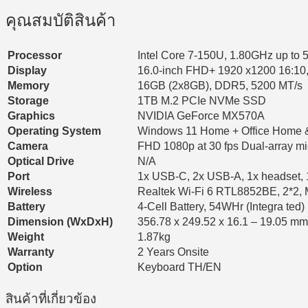
คุณสมบัติสินค้า
Processor
Intel Core 7-150U, 1.80GHz up to
Display
16.0-inch FHD+ 1920 x1200 16:10,
Memory
16GB (2x8GB), DDR5, 5200 MT/s
Storage
1TB M.2 PCIe NVMe SSD
Graphics
NVIDIA GeForce MX570A
Operating System
Windows 11 Home + Office Home 
Camera
FHD 1080p at 30 fps Dual-array mic
Optical Drive
N/A
Port
1x USB-C, 2x USB-A, 1x headset, 1
Wireless
Realtek Wi-Fi 6 RTL8852BE, 2*2,
Battery
4-Cell Battery, 54WHr (Integra ted)
Dimension (WxDxH)
356.78 x 249.52 x 16.1 – 19.05 mm. 
Weight
1.87kg
Warranty
2 Years Onsite
Option
Keyboard TH/EN
สินค้าที่เกี่ยวข้อง