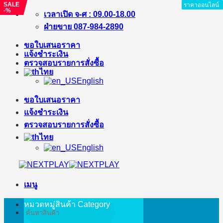
SALE
SALE
ราคาออนไลน์
ราคาออนไลน์
ราคาออนไลน์
ราคาออนไลน์
ราคาออนไลน์
ราคาออนไลน์
ราคาออนไลน์
-%
-%
ข้าม
เวลาเปิด จ-ศ : 09.00-18.00
ไป
ฝ่ายขาย 087-984-2890
ยัง
ขอใบเสนอราคา
เนื้อหา
แจ้งชำระเงิน
ตรวจสอบรายการสั่งซื้อ
ไทย
English
ขอใบเสนอราคา
แจ้งชำระเงิน
ตรวจสอบรายการสั่งซื้อ
ไทย
English
เมนู
หมวดหมู่สินค้า
Category
ค้นหา: