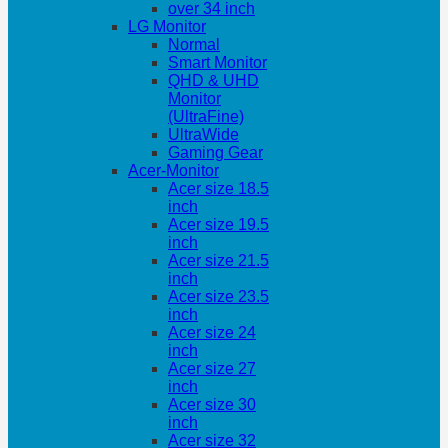
over 34 inch
LG Monitor
Normal
Smart Monitor
QHD & UHD
Monitor
(UltraFine)
UltraWide
Gaming Gear
Acer-Monitor
Acer size 18.5
inch
Acer size 19.5
inch
Acer size 21.5
inch
Acer size 23.5
inch
Acer size 24
inch
Acer size 27
inch
Acer size 30
inch
Acer size 32