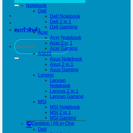
Notebook
Dell
Dell Notebook
Dell 2 in 1
Dell Gamiing
ตะกร้าสินค้า
Acer
Acer Notebook
ค้นหา:
Acer 2 in 1
Acer Gaming
ASUS
Asus Notebook
Asus 2 in 1
Asus Gaming
Lenovo
Lenovo
Notebook
Lenovo 2 in 1
Lenovo Gaming
MSI
MSI Notebook
MSI 2 in 1
MSI Gaming
Desktop / All-in-One
Dell