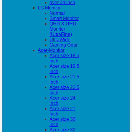
over 34 inch
LG Monitor
Normal
Smart Monitor
QHD & UHD
Monitor
(UltraFine)
UltraWide
Gaming Gear
Acer-Monitor
Acer size 18.5
inch
Acer size 19.5
inch
Acer size 21.5
inch
Acer size 23.5
inch
Acer size 24
inch
Acer size 27
inch
Acer size 30
inch
Acer size 32