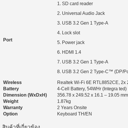
1. SD card reader
2. Universal Audio Jack
3. USB 3.2 Gen 1 Type-A
4. Lock slot
Port
5. Power jack
6. HDMI 1.4
7. USB 3.2 Gen 1 Type-A
8. USB 3.2 Gen 2 Type-C™ (DP/Po
Wireless
Realtek Wi-Fi 6E RTL8852CE, 2x 2
Battery
4-Cell Battery, 54WHr (Integra ted)
Dimension (WxDxH)
356.78 x 249.52 x 16.1 – 19.05 mm. 
Weight
1.87kg
Warranty
2 Years Onsite
Option
Keyboard TH/EN
สินค้าที่เกี่ยวข้อง