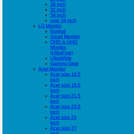
30 inch
32 inch
34 inch
over 34 inch
LG Monitor
Normal
Smart Monitor
QHD & UHD
Monitor
(UltraFine)
UltraWide
Gaming Gear
Acer-Monitor
Acer size 18.5
inch
Acer size 19.5
inch
Acer size 21.5
inch
Acer size 23.5
inch
Acer size 24
inch
Acer size 27
inch