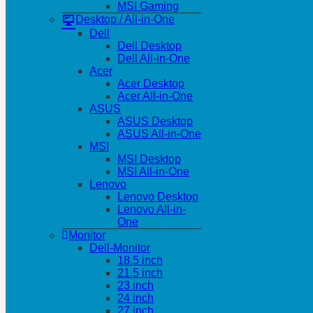
MSI Gaming
Desktop / All-in-One
Dell
Dell Desktop
Dell All-in-One
Acer
Acer Desktop
Acer All-in-One
ASUS
ASUS Desktop
ASUS All-in-One
MSI
MSI Desktop
MSI All-in-One
Lenovo
Lenovo Desktop
Lenovo All-in-
One
Monitor
Dell-Monitor
18.5 inch
21.5 inch
23 inch
24 inch
27 inch