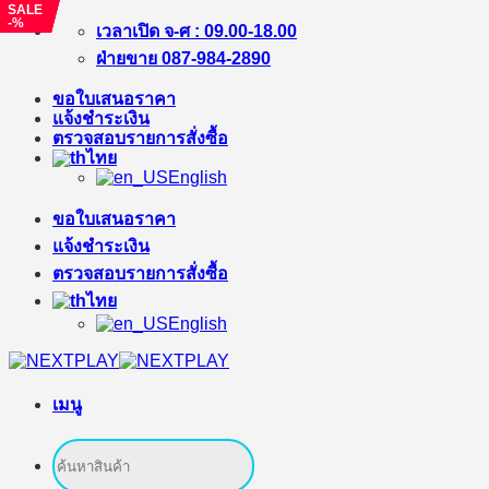
SALE
SALE
SALE
-%
-%
-%
ข้าม
เวลาเปิด จ-ศ : 09.00-18.00
ไป
ฝ่ายขาย 087-984-2890
ยัง
ขอใบเสนอราคา
เนื้อหา
แจ้งชำระเงิน
ตรวจสอบรายการสั่งซื้อ
ไทย
English
ขอใบเสนอราคา
แจ้งชำระเงิน
ตรวจสอบรายการสั่งซื้อ
ไทย
English
เมนู
ค้นหา: