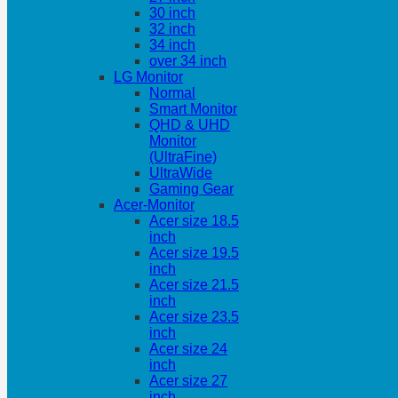
30 inch
32 inch
34 inch
over 34 inch
LG Monitor
Normal
Smart Monitor
QHD & UHD
Monitor
(UltraFine)
UltraWide
Gaming Gear
Acer-Monitor
Acer size 18.5
inch
Acer size 19.5
inch
Acer size 21.5
inch
Acer size 23.5
inch
Acer size 24
inch
Acer size 27
inch