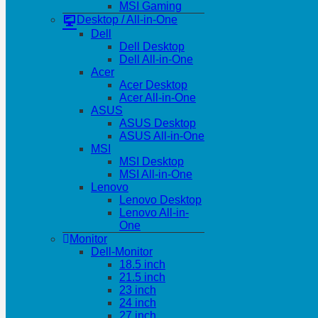
MSI Gaming
Desktop / All-in-One
Dell
Dell Desktop
Dell All-in-One
Acer
Acer Desktop
Acer All-in-One
ASUS
ASUS Desktop
ASUS All-in-One
MSI
MSI Desktop
MSI All-in-One
Lenovo
Lenovo Desktop
Lenovo All-in-
One
Monitor
Dell-Monitor
18.5 inch
21.5 inch
23 inch
24 inch
27 inch