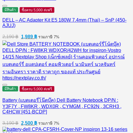
มีสินค้า
ซื้อครบ 5,000 ส่งฟรี
DELL – AC Adapter Kit E5 180W 7.4mm (Thai) – SnP (450-
AJUJ)
Original
Current
2,190
฿
1,989
฿
รวมภาษี 7%
price
price
was:
is:
2,190 ฿.
1,989 ฿.
มีสินค้า
ซื้อครบ 5,000 ส่งฟรี
Battery (แบตเตอรี่โน๊ตบุ๊ค) Dell Battery Notebook DP/N :
Y3F7Y , FW8KR , WDX0R , CYMGM , FC92N , 3CRH3 ,
C4HCW [451-BCDP]
Original
Current
3,190
฿
2,500
฿
รวมภาษี 7%
price
price
was:
is: