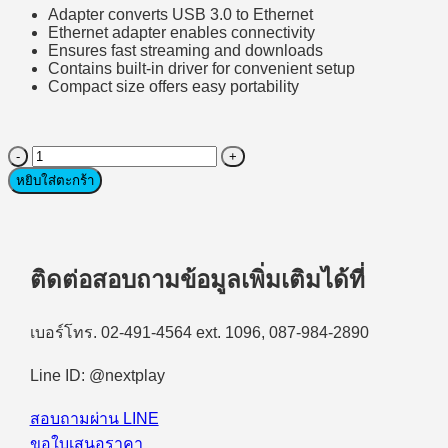
Adapter converts USB 3.0 to Ethernet
Ethernet adapter enables connectivity
Ensures fast streaming and downloads
Contains built-in driver for convenient setup
Compact size offers easy portability
จำนวน
DELL
หยิบใส่ตะกร้า
USB
3.0
to
Ethernet
Adapter
ติดต่อสอบถามข้อมูลเพิ่มเติมได้ที่
PXE
boot
support
เบอร์โทร. 02-491-4564 ext. 1096, 087-984-2890
(492-
11726)
Line ID: @nextplay
ชิ้น
สอบถามผ่าน LINE
ขอใบเสนอราคา