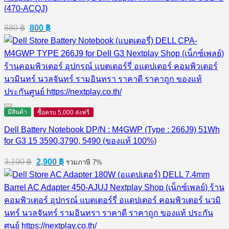
(470-ACQJ)
Original
Current
880
฿
800
฿
price
price
was:
is:
880 ฿.
800 ฿.
มีสินค้า
ซื้อครบ 5,000 ส่งฟรี
Dell Battery Notebook DP/N : M4GWP (Type : 266J9) 51Wh
for G3 15 3590,3790, 5490 (ของแท้ 100%)
Original
Current
3,190
฿
2,900
฿
รวมภาษี 7%
price
price
was:
is:
3,190 ฿.
2,900 ฿.