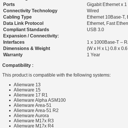
Ports
Gigabit Ethernet x 1
Connectivity Technology
Wired
Cabling Type
Ethernet 10Base-T,
Data Link Protocol
Ethernet, Fast Ether
Compliant Standards
USB 3.0
Expansion / Connectivity:
Interfaces
1 x 1000Base-T – R
Dimensions & Weight
(W x H x L) 0.8 x 0.6
Warranty
1 Year
Compatibility :
This product is compatible with the following systems:
Alienware 13
Alienware 15
Alienware 17 R1
Alienware Alpha ASM100
Alienware Area-51
Alienware Area-51 R2
Alienware Aurora
Alienware M17x R3
Alienware M17x R4