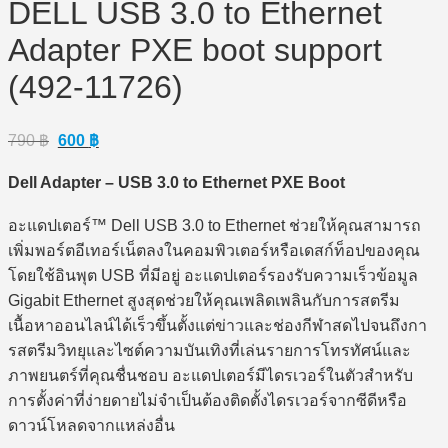
DELL USB 3.0 to Ethernet
Adapter PXE boot support
(492-11726)
Original
Current
790
฿
600
฿
price
price
was:
is:
Dell Adapter – USB 3.0 to Ethernet PXE Boot
790 ฿.
600 ฿.
อะแดปเตอร์™ Dell USB 3.0 to Ethernet ช่วยให้คุณสามารถ
เพิ่มพอร์ตอีเทอร์เน็ตลงในคอมพิวเตอร์หรือเดสก์ท็อปของคุณ
โดยใช้อินพุต USB ที่มีอยู่ อะแดปเตอร์รองรับความเร็วข้อมูล
Gigabit Ethernet สูงสุดช่วยให้คุณเพลิดเพลินกับการสตรีม
เนื้อหาออนไลน์ได้เร็วขึ้นตั้งแต่ข่าวและช่องกีฬาสดไปจนถึงกา
รสตรีมวิทยุและไซต์ความบันเทิงที่เล่นรายการโทรทัศน์และ
ภาพยนตร์ที่คุณชื่นชอบ อะแดปเตอร์มีไดรเวอร์ในตัวสําหรับ
การตั้งค่าที่ง่ายดายไม่จําเป็นต้องติดตั้งไดรเวอร์จากซีดีหรือ
ดาวน์โหลดจากแหล่งอื่น