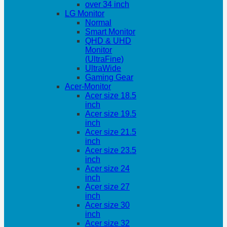
over 34 inch
LG Monitor
Normal
Smart Monitor
QHD & UHD
Monitor
(UltraFine)
UltraWide
Gaming Gear
Acer-Monitor
Acer size 18.5
inch
Acer size 19.5
inch
Acer size 21.5
inch
Acer size 23.5
inch
Acer size 24
inch
Acer size 27
inch
Acer size 30
inch
Acer size 32