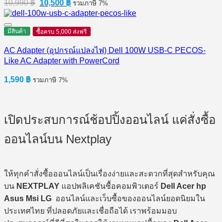
Original
Current
10,990
฿
10,500
฿
รวมภาษี 7%
price
price
was:
is:
10,990 ฿.
10,500 ฿.
มีสินค้า
ซื้อครบ 5,000 ส่งฟรี
AC Adapter (อุปกรณ์แปลงไฟ) Dell 100W USB-C PECOS-
Like AC Adapter with PowerCord
1,590
฿
รวมภาษี 7%
เปิดประสบการณ์ช้อปปิ้งออนไลน์ แค่สั่งซื้อ
ออนไลน์บน Nextplay
ให้ทุกคำสั่งซื้อออนไลน์เป็นเรื่องง่ายและสะดวกที่สุดสำหรับคุณ
บน
NEXTPLAY
แอปพลิเคชันซื้อคอมพิวเตอร์
Dell Acer hp
Asus Msi LG
ออนไลน์และเว็บซื้อของออนไลน์ยอดนิยมใน
ประเทศไทย ที่ปลอดภัยและเชื่อถือได้ เราพร้อมมอบ