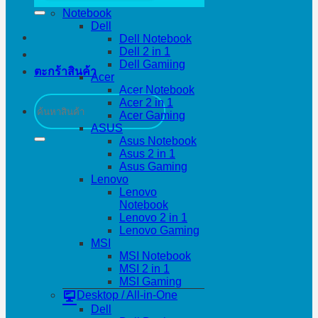
Notebook
Dell
Dell Notebook
Dell 2 in 1
Dell Gamiing
ตะกร้าสินค้า
Acer
Acer Notebook
ค้นหา:
Acer 2 in 1
Acer Gaming
ASUS
Asus Notebook
Asus 2 in 1
Asus Gaming
Lenovo
Lenovo
Notebook
Lenovo 2 in 1
Lenovo Gaming
MSI
MSI Notebook
MSI 2 in 1
MSI Gaming
Desktop / All-in-One
Dell