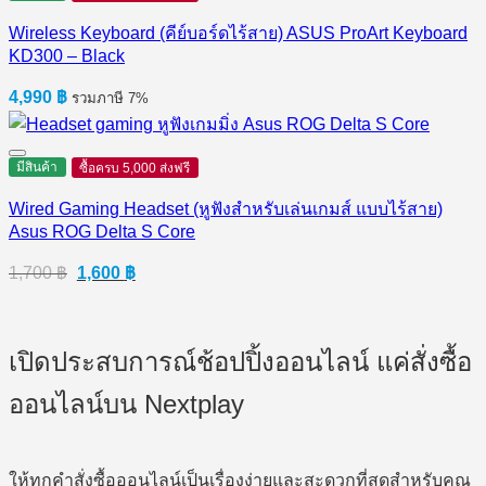
Wireless Keyboard (คีย์บอร์ดไร้สาย) ASUS ProArt Keyboard
KD300 – Black
4,990
฿
รวมภาษี 7%
มีสินค้า
ซื้อครบ 5,000 ส่งฟรี
Wired Gaming Headset (หูฟังสำหรับเล่นเกมส์ แบบไร้สาย)
Asus ROG Delta S Core
Original
Current
1,700
฿
1,600
฿
price
price
was:
is:
1,700 ฿.
1,600 ฿.
เปิดประสบการณ์ช้อปปิ้งออนไลน์ แค่สั่งซื้อ
ออนไลน์บน Nextplay
ให้ทุกคำสั่งซื้อออนไลน์เป็นเรื่องง่ายและสะดวกที่สุดสำหรับคุณ