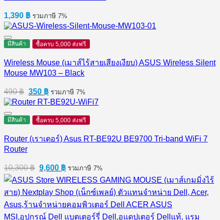
1,390
฿
รวมภาษี 7%
มีสินค้า
ซื้อครบ 5,000 ส่งฟรี
Wireless Mouse (เมาส์ไร้สายเสียงเงียบ) ASUS Wireless Silent
Mouse MW103 – Black
Original
Current
490
฿
350
฿
รวมภาษี 7%
price
price
was:
is:
490 ฿.
350 ฿.
มีสินค้า
ซื้อครบ 5,000 ส่งฟรี
Router (เราเตอร์) Asus RT-BE92U BE9700 Tri-band WiFi 7
Router
Original
Current
10,300
฿
9,600
฿
รวมภาษี 7%
price
price
was:
is:
10,300 ฿.
9,600 ฿.