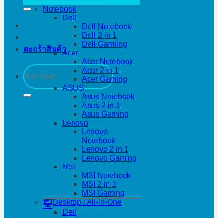
Notebook
Dell
Dell Notebook
Dell 2 in 1
Dell Gamiing
ตะกร้าสินค้า
Acer
Acer Notebook
ค้นหา:
Acer 2 in 1
Acer Gaming
ASUS
Asus Notebook
Asus 2 in 1
Asus Gaming
Lenovo
Lenovo
Notebook
Lenovo 2 in 1
Lenovo Gaming
MSI
MSI Notebook
MSI 2 in 1
MSI Gaming
Desktop / All-in-One
Dell