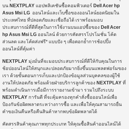
บน
NEXTPLAY
แอปพลิเคชันซื้อคอมพิวเตอร์
Dell Acer hp
Asus Msi LG
ออนไลน์และเว็บซื้อของออนไลน์ยอดนิยมใน
ประเทศไทย ที่ปลอดภัยและเชื่อถือได้ เราพร้อมมอบ
ประสบการณ์ที่ดีที่สุดในการใช้งานบนแอปซื้อของ
Dell Acer
hp Asus Msi LG
ออนไลน์ ด้วยการคัดสรรโปรโมชั่น โค้ด
ส่วนลด และโค้ดส่งฟรี* แบบปัง ๆ เพื่อตอกย้ำการช้อปปิ้ง
ออนไลน์ที่คุ้มค่า
NEXTPLAY
มุ่งมั่นที่จะมอบประสบการณ์ที่ดีให้กับคุณในการ
ช้อปออนไลน์ให้สนุกและปลอดภัยมากยิ่งขึ้นบนแพลตฟอร์มของ
เรา ด้วยขั้นตอนการเก็บและปกป้องข้อมูลส่วนบุคคลของผู้ใช้
งานให้ปลอดภัย พร้อมด้วยฝ่ายบริการลูกค้าของ
NEXTPLAY
ที่
พร้อมดำเนินการเมื่อมีการรายงานเข้ามา รวมไปถึงระบบ
NEXTPLAY
การันตี ที่จะคุ้มครองทุกคำสั่งซื้อออนไลน์เพื่อ
ป้องกันข้อผิดพลาดระหว่างการซื้อ และเพื่อให้คุณสามารถยื่น
คำขอเงินคืนหรือคืนสินค้าหากพบข้อผิดพลาดได้
คัดสรรสินค้าคุณภาพทุกประเภท ให้คุณซื้อสินค้าออนไลน์ได้