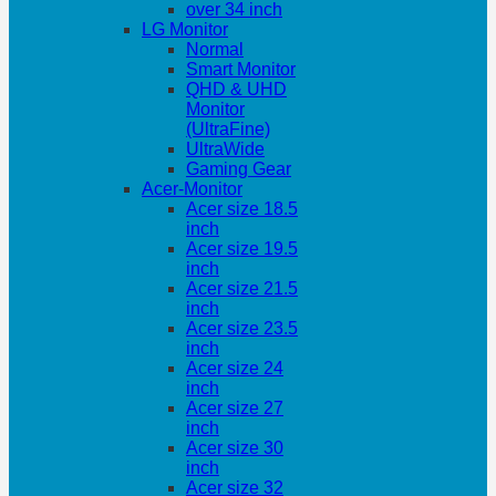
over 34 inch
LG Monitor
Normal
Smart Monitor
QHD & UHD
Monitor
(UltraFine)
UltraWide
Gaming Gear
Acer-Monitor
Acer size 18.5
inch
Acer size 19.5
inch
Acer size 21.5
inch
Acer size 23.5
inch
Acer size 24
inch
Acer size 27
inch
Acer size 30
inch
Acer size 32