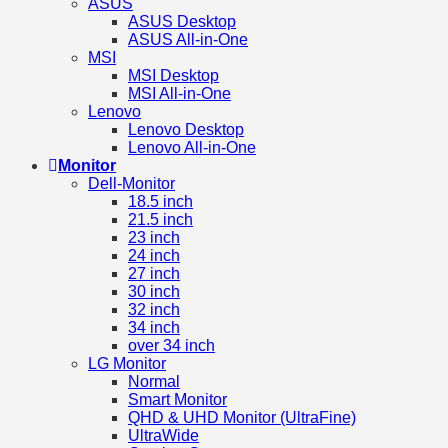
ASUS
ASUS Desktop
ASUS All-in-One
MSI
MSI Desktop
MSI All-in-One
Lenovo
Lenovo Desktop
Lenovo All-in-One
Monitor
Dell-Monitor
18.5 inch
21.5 inch
23 inch
24 inch
27 inch
30 inch
32 inch
34 inch
over 34 inch
LG Monitor
Normal
Smart Monitor
QHD & UHD Monitor (UltraFine)
UltraWide