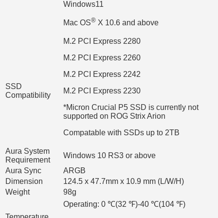
Windows11
®
Mac OS
X 10.6 and above
M.2 PCI Express 2280
M.2 PCI Express 2260
M.2 PCI Express 2242
SSD
M.2 PCI Express 2230
Compatibility
*Micron Crucial P5 SSD is currently not
supported on ROG Strix Arion
Compatable with SSDs up to 2TB
Aura System
Windows 10 RS3 or above
Requirement
Aura Sync
ARGB
Dimension
124.5 x 47.7mm x 10.9 mm (L/W/H)
Weight
98g
Operating: 0 ℃(32 ℉)-40 ℃(104 ℉)
Temperature