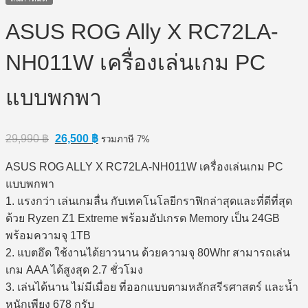
ASUS ROG Ally X RC72LA-
NH011W เครื่องเล่นเกม PC
แบบพกพา
Original
Current
29,990
฿
26,500
฿
รวมภาษี 7%
price
price
was:
is:
ASUS ROG ALLY X RC72LA-NH011W เครื่องเล่นเกม PC
29,990 ฿.
26,500 ฿.
แบบพกพา
1. แรงกว่า เล่นเกมลื่น กับเทคโนโลยีกราฟิกล่าสุดและที่ดีที่สุด
ด้วย Ryzen Z1 Extreme พร้อมอัปเกรด Memory เป็น 24GB
พร้อมความจุ 1TB
2. แบตอึด ใช้งานได้ยาวนาน ด้วยความจุ 80Whr สามารถเล่น
เกม AAA ได้สูงสุด 2.7 ชั่วโมง
3. เล่นได้นาน ไม่มีเมื่อย ที่ออกแบบตามหลักสรีรศาสตร์ และน้ำ
หนักเพียง 678 กรับ