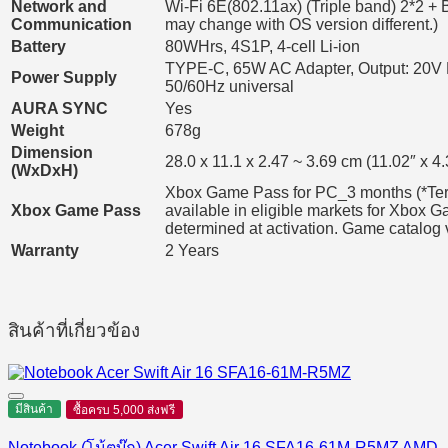
Network and
Wi-Fi 6E(802.11ax) (Triple band) 2*2 + 
Communication
may change with OS version different.)
Battery
80WHrs, 4S1P, 4-cell Li-ion
TYPE-C, 65W AC Adapter, Output: 20V 
Power Supply
50/60Hz universal
AURA SYNC
Yes
Weight
678g
Dimension
28.0 x 11.1 x 2.47 ~ 3.69 cm (11.02″ x 4.
(WxDxH)
Xbox Game Pass for PC_3 months (*Term
Xbox Game Pass
available in eligible markets for Xbox 
determined at activation. Game catalog v
Warranty
2 Years
สินค้าที่เกี่ยวข้อง
มีสินค้า
ซื้อครบ 5,000 ส่งฟรี
Notebook (โน้ตบุ๊ก) Acer Swift Air 16 SFA16-61M-R5MZ AMD