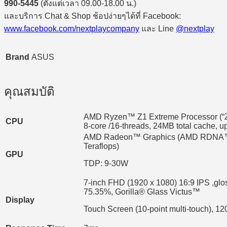
990-5445
(ตั้งแต่เวลา 09.00-18.00 น.)
และบริการ Chat & Shop ช้อปง่ายๆได้ที่ Facebook:
www.facebook.com/nextplaycompany
และ Line
@nextplay
Brand
ASUS
คุณสมบัติ
AMD Ryzen™ Z1 Extreme Processor (“Ze
CPU
8-core /16-threads, 24MB total cache, u
AMD Radeon™ Graphics (AMD RDNA™ 3,
Teraflops)
GPU
TDP: 9-30W
7-inch FHD (1920 x 1080) 16:9 IPS ,gl
75.35%, Gorilla® Glass Victus™
Display
Touch Screen (10-point multi-touch), 1