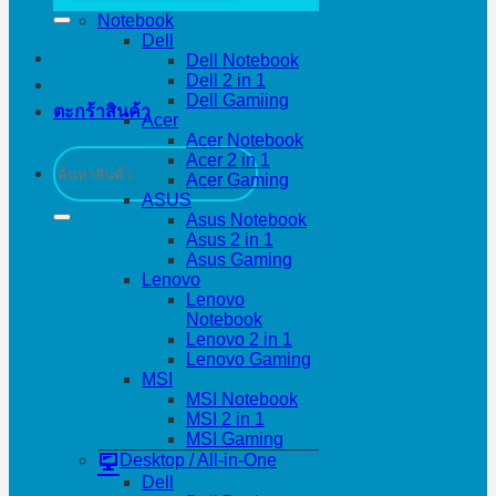
Notebook
Dell
Dell Notebook
Dell 2 in 1
Dell Gamiing
ตะกร้าสินค้า
Acer
Acer Notebook
ค้นหา:
Acer 2 in 1
Acer Gaming
ASUS
Asus Notebook
Asus 2 in 1
Asus Gaming
Lenovo
Lenovo
Notebook
Lenovo 2 in 1
Lenovo Gaming
MSI
MSI Notebook
MSI 2 in 1
MSI Gaming
Desktop / All-in-One
Dell