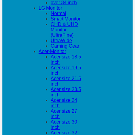
over 34 inch
LG Monitor
Normal
Smart Monitor
QHD & UHD
Monitor
(UltraFine)
UltraWide
Gaming Gear
Acer-Monitor
Acer size 18.5
inch
Acer size 19.5
inch
Acer size 21.5
inch
Acer size 23.5
inch
Acer size 24
inch
Acer size 27
inch
Acer size 30
inch
Acer size 32