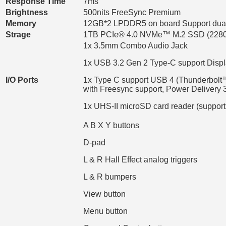
Response Time
7ms
Brightness
500nits FreeSync Premium
Memory
12GB*2 LPDDR5 on board Support dua
Strage
1TB PCIe® 4.0 NVMe™ M.2 SSD (2280
1x 3.5mm Combo Audio Jack
1x USB 3.2 Gen 2 Type-C support Displ
I/O Ports
1x Type C support USB 4 (Thunderbolt
with Freesync support, Power Delivery 3
1x UHS-II microSD card reader (supp
A B X Y buttons
D-pad
L & R Hall Effect analog triggers
L & R bumpers
View button
Menu button