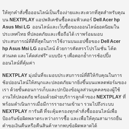
ให้ทุกคำสั่งซื้อออนไลน์เป็นเรื่องง่ายและสะดวกที่สุดสำหรับคุณ
บน
NEXTPLAY
แอปพลิเคชันซื้อคอมพิวเตอร์
Dell Acer hp
Asus Msi LG
ออนไลน์และเว็บซื้อของออนไลน์ยอดนิยมใน
ประเทศไทย ที่ปลอดภัยและเชื่อถือได้ เราพร้อมมอบ
ประสบการณ์ที่ดีที่สุดในการใช้งานบนแอปซื้อของ
Dell Acer
hp Asus Msi LG
ออนไลน์ ด้วยการคัดสรรโปรโมชั่น โค้ด
ส่วนลด และโค้ดส่งฟรี* แบบปัง ๆ เพื่อตอกย้ำการช้อปปิ้ง
ออนไลน์ที่คุ้มค่า
NEXTPLAY
มุ่งมั่นที่จะมอบประสบการณ์ที่ดีให้กับคุณในการ
ช้อปออนไลน์ให้สนุกและปลอดภัยมากยิ่งขึ้นบนแพลตฟอร์มของ
เรา ด้วยขั้นตอนการเก็บและปกป้องข้อมูลส่วนบุคคลของผู้ใช้
งานให้ปลอดภัย พร้อมด้วยฝ่ายบริการลูกค้าของ
NEXTPLAY
ที่
พร้อมดำเนินการเมื่อมีการรายงานเข้ามา รวมไปถึงระบบ
NEXTPLAY
การันตี ที่จะคุ้มครองทุกคำสั่งซื้อออนไลน์เพื่อ
ป้องกันข้อผิดพลาดระหว่างการซื้อ และเพื่อให้คุณสามารถยื่น
คำขอเงินคืนหรือคืนสินค้าหากพบข้อผิดพลาดได้