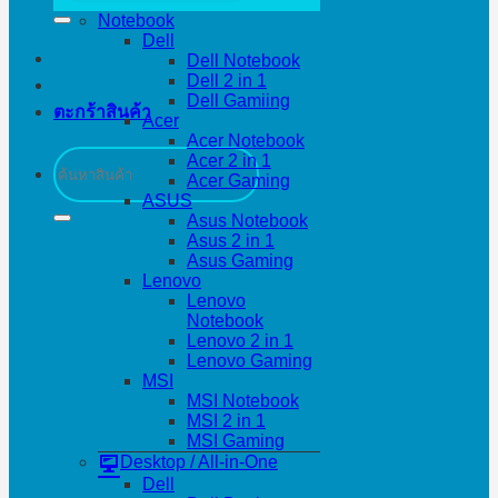
Notebook
Dell
Dell Notebook
Dell 2 in 1
Dell Gamiing
ตะกร้าสินค้า
Acer
Acer Notebook
ค้นหา:
Acer 2 in 1
Acer Gaming
ASUS
Asus Notebook
Asus 2 in 1
Asus Gaming
Lenovo
Lenovo
Notebook
Lenovo 2 in 1
Lenovo Gaming
MSI
MSI Notebook
MSI 2 in 1
MSI Gaming
Desktop / All-in-One
Dell