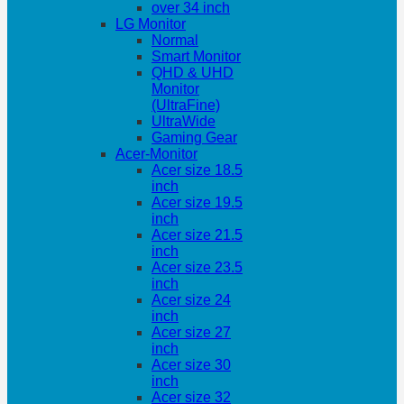
over 34 inch
LG Monitor
Normal
Smart Monitor
QHD & UHD
Monitor
(UltraFine)
UltraWide
Gaming Gear
Acer-Monitor
Acer size 18.5
inch
Acer size 19.5
inch
Acer size 21.5
inch
Acer size 23.5
inch
Acer size 24
inch
Acer size 27
inch
Acer size 30
inch
Acer size 32