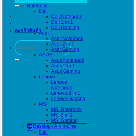
Notebook
Dell
Dell Notebook
Dell 2 in 1
Dell Gamiing
ตะกร้าสินค้า
Acer
Acer Notebook
ค้นหา:
Acer 2 in 1
Acer Gaming
ASUS
Asus Notebook
Asus 2 in 1
Asus Gaming
Lenovo
Lenovo
Notebook
Lenovo 2 in 1
Lenovo Gaming
MSI
MSI Notebook
MSI 2 in 1
MSI Gaming
Desktop / All-in-One
Dell