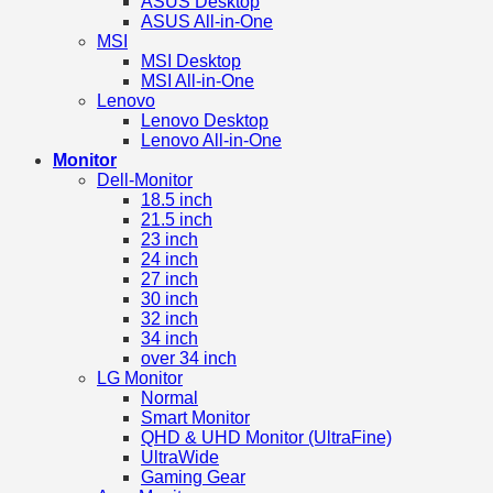
ASUS Desktop
ASUS All-in-One
MSI
MSI Desktop
MSI All-in-One
Lenovo
Lenovo Desktop
Lenovo All-in-One
Monitor
Dell-Monitor
18.5 inch
21.5 inch
23 inch
24 inch
27 inch
30 inch
32 inch
34 inch
over 34 inch
LG Monitor
Normal
Smart Monitor
QHD & UHD Monitor (UltraFine)
UltraWide
Gaming Gear