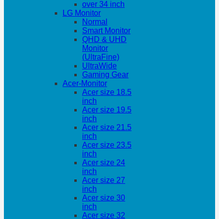
over 34 inch
LG Monitor
Normal
Smart Monitor
QHD & UHD
Monitor
(UltraFine)
UltraWide
Gaming Gear
Acer-Monitor
Acer size 18.5
inch
Acer size 19.5
inch
Acer size 21.5
inch
Acer size 23.5
inch
Acer size 24
inch
Acer size 27
inch
Acer size 30
inch
Acer size 32