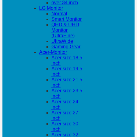
over 34 inch
LG Monitor
Normal
Smart Monitor
QHD & UHD
Monitor
(UltraFine)
UltraWide
Gaming Gear
Acer-Monitor
Acer size 18.5
inch
Acer size 19.5
inch
Acer size 21.5
inch
Acer size 23.5
inch
Acer size 24
inch
Acer size 27
inch
Acer size 30
inch
Acer size 32