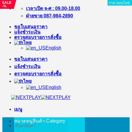
SALE
SALE
SALE
ราคาออนไลน์
ราคาออนไลน์
ราคาออนไลน์
-%
-%
-%
ข้าม
เวลาเปิด จ-ศ : 09.00-18.00
ไป
ฝ่ายขาย 087-984-2890
ยัง
ขอใบเสนอราคา
เนื้อหา
แจ้งชำระเงิน
ตรวจสอบรายการสั่งซื้อ
ไทย
English
ขอใบเสนอราคา
แจ้งชำระเงิน
ตรวจสอบรายการสั่งซื้อ
ไทย
English
เมนู
หมวดหมู่สินค้า
Category
ค้นหา: