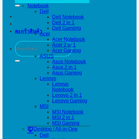
Notebook
Dell
Dell Notebook
Dell 2 in 1
Dell Gamiing
ตะกร้าสินค้า
Acer
Acer Notebook
ค้นหา:
Acer 2 in 1
Acer Gaming
ASUS
Asus Notebook
Asus 2 in 1
Asus Gaming
Lenovo
Lenovo
Notebook
Lenovo 2 in 1
Lenovo Gaming
MSI
MSI Notebook
MSI 2 in 1
MSI Gaming
Desktop / All-in-One
Dell