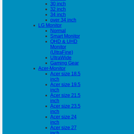
30 inch
32 inch
34 inch
over 34 inch
LG Monitor
Normal
Smart Monitor
QHD & UHD
Monitor
(UltraFine)
UltraWide
Gaming Gear
Acer-Monitor
Acer size 18.5
inch
Acer size 19.5
inch
Acer size 21.5
inch
Acer size 23.5
inch
Acer size 24
inch
Acer size 27
inch