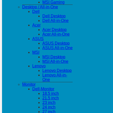
MSI Gaming
Desktop / All-in-One
Dell
Dell Desktop
Dell All-in-One
Acer
Acer Desktop
Acer All-in-One
ASUS
ASUS Desktop
ASUS All-in-One
MSI
MSI Desktop
MSI All-in-One
Lenovo
Lenovo Desktop
Lenovo All-in-
One
Monitor
Dell-Monitor
18.5 inch
21.5 inch
23 inch
24 inch
27 inch