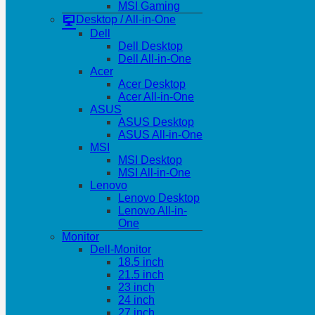
MSI Gaming
Desktop / All-in-One
Dell
Dell Desktop
Dell All-in-One
Acer
Acer Desktop
Acer All-in-One
ASUS
ASUS Desktop
ASUS All-in-One
MSI
MSI Desktop
MSI All-in-One
Lenovo
Lenovo Desktop
Lenovo All-in-
One
Monitor
Dell-Monitor
18.5 inch
21.5 inch
23 inch
24 inch
27 inch