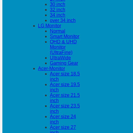
30 inch
32 inch
34 inch
over 34 inch
LG Monitor
Normal
Smart Monitor
QHD & UHD
Monitor
(UltraFine)
UltraWide
Gaming Gear
Acer-Monitor
Acer size 18.5
inch
Acer size 19.5
inch
Acer size 21.5
inch
Acer size 23.5
inch
Acer size 24
inch
Acer size 27
inch