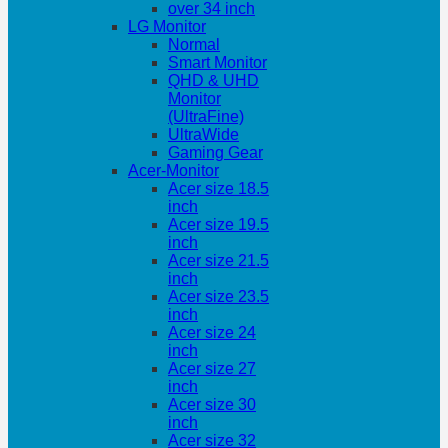
over 34 inch
LG Monitor
Normal
Smart Monitor
QHD & UHD
Monitor
(UltraFine)
UltraWide
Gaming Gear
Acer-Monitor
Acer size 18.5
inch
Acer size 19.5
inch
Acer size 21.5
inch
Acer size 23.5
inch
Acer size 24
inch
Acer size 27
inch
Acer size 30
inch
Acer size 32