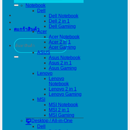
Notebook
Dell
Dell Notebook
Dell 2 in 1
Dell Gamiing
ตะกร้าสินค้า
Acer
Acer Notebook
ค้นหา:
Acer 2 in 1
Acer Gaming
ASUS
Asus Notebook
Asus 2 in 1
Asus Gaming
Lenovo
Lenovo
Notebook
Lenovo 2 in 1
Lenovo Gaming
MSI
MSI Notebook
MSI 2 in 1
MSI Gaming
Desktop / All-in-One
Dell