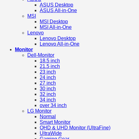
ASUS Desktop
ASUS All-in-One
MSI
MSI Desktop
MSI All-in-One
Lenovo
Lenovo Desktop
Lenovo All-in-One
Monitor
Dell-Monitor
18.5 inch
21.5 inch
23 inch
24 inch
27 inch
30 inch
32 inch
34 inch
over 34 inch
LG Monitor
Normal
Smart Monitor
QHD & UHD Monitor (UltraFine)
UltraWide
Gaming Gear