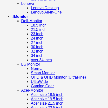
Lenovo
Lenovo Desktop
Lenovo All-in-One
Monitor
Dell-Monitor
18.5 inch
21.5 inch
23 inch
24 inch
27 inch
30 inch
32 inch
34 inch
over 34 inch
LG Monitor
Normal
Smart Monitor
QHD & UHD Monitor (UltraFine)
UltraWide
Gaming Gear
Acer-Monitor
Acer size 18.5 inch
Acer size 19.5 inch
Acer size 21.5 inch
Acer size 23.5 inch