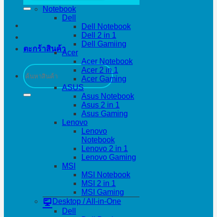
Notebook
Dell
Dell Notebook
Dell 2 in 1
Dell Gamiing
ตะกร้าสินค้า
Acer
Acer Notebook
ค้นหา:
Acer 2 in 1
Acer Gaming
ASUS
Asus Notebook
Asus 2 in 1
Asus Gaming
Lenovo
Lenovo
Notebook
Lenovo 2 in 1
Lenovo Gaming
MSI
MSI Notebook
MSI 2 in 1
MSI Gaming
Desktop / All-in-One
Dell