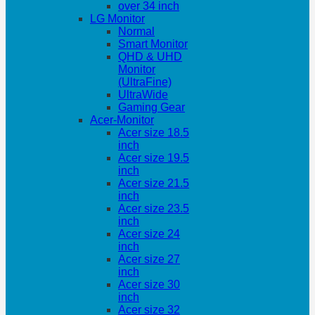
over 34 inch
LG Monitor
Normal
Smart Monitor
QHD & UHD
Monitor
(UltraFine)
UltraWide
Gaming Gear
Acer-Monitor
Acer size 18.5
inch
Acer size 19.5
inch
Acer size 21.5
inch
Acer size 23.5
inch
Acer size 24
inch
Acer size 27
inch
Acer size 30
inch
Acer size 32