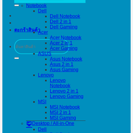
Notebook
Dell
Dell Notebook
Dell 2 in 1
Dell Gamiing
ตะกร้าสินค้า
Acer
Acer Notebook
ค้นหา:
Acer 2 in 1
Acer Gaming
ASUS
Asus Notebook
Asus 2 in 1
Asus Gaming
Lenovo
Lenovo
Notebook
Lenovo 2 in 1
Lenovo Gaming
MSI
MSI Notebook
MSI 2 in 1
MSI Gaming
Desktop / All-in-One
Dell