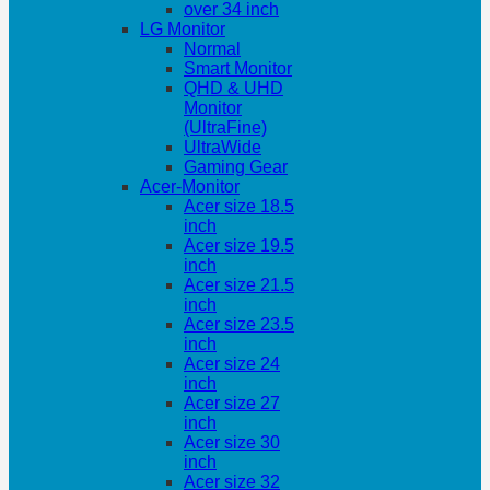
over 34 inch
LG Monitor
Normal
Smart Monitor
QHD & UHD
Monitor
(UltraFine)
UltraWide
Gaming Gear
Acer-Monitor
Acer size 18.5
inch
Acer size 19.5
inch
Acer size 21.5
inch
Acer size 23.5
inch
Acer size 24
inch
Acer size 27
inch
Acer size 30
inch
Acer size 32