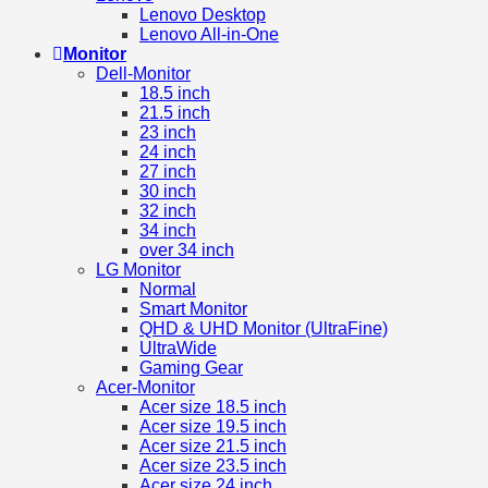
Lenovo Desktop
Lenovo All-in-One
Monitor
Dell-Monitor
18.5 inch
21.5 inch
23 inch
24 inch
27 inch
30 inch
32 inch
34 inch
over 34 inch
LG Monitor
Normal
Smart Monitor
QHD & UHD Monitor (UltraFine)
UltraWide
Gaming Gear
Acer-Monitor
Acer size 18.5 inch
Acer size 19.5 inch
Acer size 21.5 inch
Acer size 23.5 inch
Acer size 24 inch