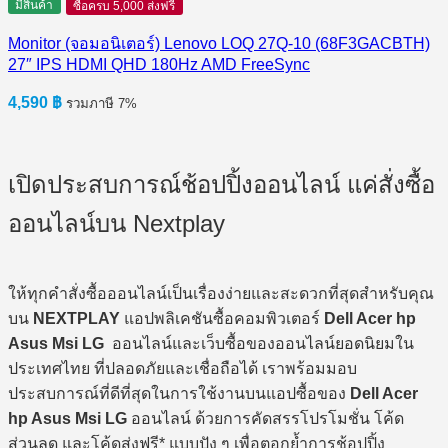
มีสินค้า
ซื้อครบ 5,000 ส่งฟรี
Monitor (จอมอนิเตอร์) Lenovo LOQ 27Q-10 (68F3GACBTH)
27″ IPS HDMI QHD 180Hz AMD FreeSync
4,590
฿
รวมภาษี 7%
เปิดประสบการณ์ช้อปปิ้งออนไลน์ แค่สั่งซื้อ
ออนไลน์บน Nextplay
ให้ทุกคำสั่งซื้อออนไลน์เป็นเรื่องง่ายและสะดวกที่สุดสำหรับคุณ
บน
NEXTPLAY
แอปพลิเคชันซื้อคอมพิวเตอร์
Dell Acer hp
Asus Msi LG
ออนไลน์และเว็บซื้อของออนไลน์ยอดนิยมใน
ประเทศไทย ที่ปลอดภัยและเชื่อถือได้ เราพร้อมมอบ
ประสบการณ์ที่ดีที่สุดในการใช้งานบนแอปซื้อของ
Dell Acer
hp Asus Msi LG
ออนไลน์ ด้วยการคัดสรรโปรโมชั่น โค้ด
ส่วนลด และโค้ดส่งฟรี* แบบปัง ๆ เพื่อตอกย้ำการช้อปปิ้ง