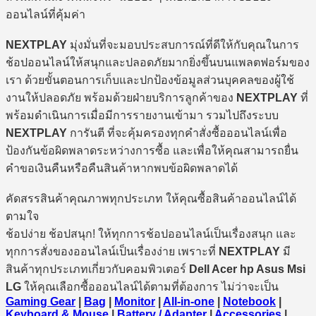
ออนไลน์ที่คุ้มค่า
NEXTPLAY
มุ่งมั่นที่จะมอบประสบการณ์ที่ดีให้กับคุณในการ
ช้อปออนไลน์ให้สนุกและปลอดภัยมากยิ่งขึ้นบนแพลตฟอร์มของ
เรา ด้วยขั้นตอนการเก็บและปกป้องข้อมูลส่วนบุคคลของผู้ใช้
งานให้ปลอดภัย พร้อมด้วยฝ่ายบริการลูกค้าของ
NEXTPLAY
ที่
พร้อมดำเนินการเมื่อมีการรายงานเข้ามา รวมไปถึงระบบ
NEXTPLAY
การันตี ที่จะคุ้มครองทุกคำสั่งซื้อออนไลน์เพื่อ
ป้องกันข้อผิดพลาดระหว่างการซื้อ และเพื่อให้คุณสามารถยื่น
คำขอเงินคืนหรือคืนสินค้าหากพบข้อผิดพลาดได้
คัดสรรสินค้าคุณภาพทุกประเภท ให้คุณซื้อสินค้าออนไลน์ได้
ตามใจ
ช้อปง่าย ช้อปสนุก! ให้ทุกการช้อปออนไลน์เป็นเรื่องสนุก และ
ทุกการสั่งของออนไลน์เป็นเรื่องง่าย เพราะที่
NEXTPLAY
มี
สินค้าทุกประเภทเกี่ยวกับคอมพิวเตอร์
Dell Acer hp Asus Msi
LG
ให้คุณเลือกซื้อออนไลน์ได้ตามที่ต้องการ ไม่ว่าจะเป็น
Gaming Gear
|
Bag
|
Monitor
|
All-in-one
|
Notebook
|
Keyboard & Mouse
|
Battery / Adapter
|
Accessories
|