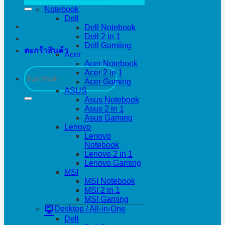
Notebook
Dell
Dell Notebook
Dell 2 in 1
Dell Gamiing
ตะกร้าสินค้า
Acer
Acer Notebook
ค้นหา:
Acer 2 in 1
Acer Gaming
ASUS
Asus Notebook
Asus 2 in 1
Asus Gaming
Lenovo
Lenovo
Notebook
Lenovo 2 in 1
Lenovo Gaming
MSI
MSI Notebook
MSI 2 in 1
MSI Gaming
Desktop / All-in-One
Dell