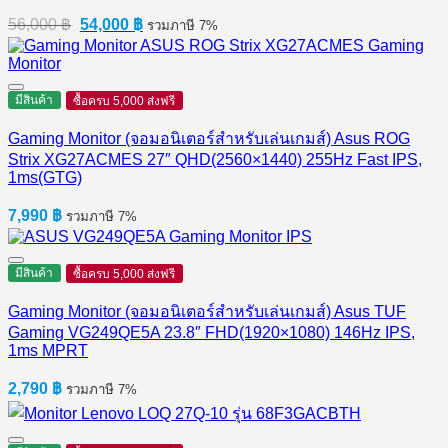
Original
Current
56,000
฿
54,000
฿
รวมภาษี 7%
price
price
was:
is:
56,000 ฿.
54,000 ฿.
มีสินค้า
ซื้อครบ 5,000 ส่งฟรี
Gaming Monitor (จอมอนิเตอร์สำหรับเล่นเกมส์) Asus ROG
Strix XG27ACMES 27″ QHD(2560×1440) 255Hz Fast IPS,
1ms(GTG)
7,990
฿
รวมภาษี 7%
มีสินค้า
ซื้อครบ 5,000 ส่งฟรี
Gaming Monitor (จอมอนิเตอร์สำหรับเล่นเกมส์) Asus TUF
Gaming VG249QE5A 23.8″ FHD(1920×1080) 146Hz IPS,
1ms MPRT
2,790
฿
รวมภาษี 7%