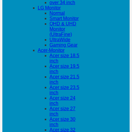
over 34 inch
LG Monitor
Normal
Smart Monitor
QHD & UHD
Monitor
(UltraFine)
UltraWide
Gaming Gear
Acer-Monitor
Acer size 18.5
inch
Acer size 19.5
inch
Acer size 21.5
inch
Acer size 23.5
inch
Acer size 24
inch
Acer size 27
inch
Acer size 30
inch
Acer size 32