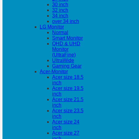
30 inch
32 inch
34 inch
over 34 inch
LG Monitor
Normal
Smart Monitor
QHD & UHD
Monitor
(UltraFine)
UltraWide
Gaming Gear
Acer-Monitor
Acer size 18.5
inch
Acer size 19.5
inch
Acer size 21.5
inch
Acer size 23.5
inch
Acer size 24
inch
Acer size 27
inch