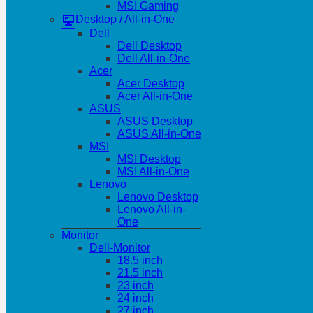
MSI Gaming
Desktop / All-in-One
Dell
Dell Desktop
Dell All-in-One
Acer
Acer Desktop
Acer All-in-One
ASUS
ASUS Desktop
ASUS All-in-One
MSI
MSI Desktop
MSI All-in-One
Lenovo
Lenovo Desktop
Lenovo All-in-
One
Monitor
Dell-Monitor
18.5 inch
21.5 inch
23 inch
24 inch
27 inch