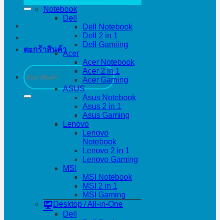
Notebook
Dell
Dell Notebook
Dell 2 in 1
Dell Gamiing
ตะกร้าสินค้า
Acer
Acer Notebook
ค้นหา:
Acer 2 in 1
Acer Gaming
ASUS
Asus Notebook
Asus 2 in 1
Asus Gaming
Lenovo
Lenovo
Notebook
Lenovo 2 in 1
Lenovo Gaming
MSI
MSI Notebook
MSI 2 in 1
MSI Gaming
Desktop / All-in-One
Dell