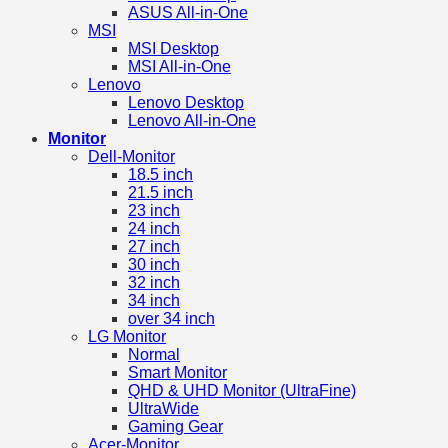
ASUS All-in-One
MSI
MSI Desktop
MSI All-in-One
Lenovo
Lenovo Desktop
Lenovo All-in-One
Monitor
Dell-Monitor
18.5 inch
21.5 inch
23 inch
24 inch
27 inch
30 inch
32 inch
34 inch
over 34 inch
LG Monitor
Normal
Smart Monitor
QHD & UHD Monitor (UltraFine)
UltraWide
Gaming Gear
Acer-Monitor