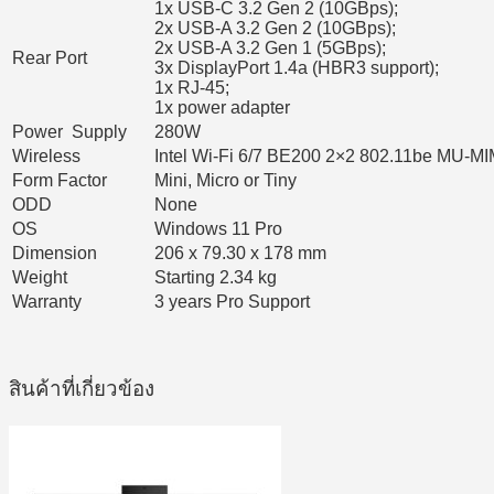
1x USB-C 3.2 Gen 2 (10GBps);
2x USB-A 3.2 Gen 2 (10GBps);
2x USB-A 3.2 Gen 1 (5GBps);
Rear Port
3x DisplayPort 1.4a (HBR3 support);
1x RJ-45;
1x power adapter
Power Supply
280W
Wireless
Intel Wi-Fi 6/7 BE200 2×2 802.11be MU-MI
Form Factor
Mini, Micro or Tiny
ODD
None
OS
Windows 11 Pro
Dimension
206 x 79.30 x 178 mm
Weight
Starting 2.34 kg
Warranty
3 years Pro Support
สินค้าที่เกี่ยวข้อง