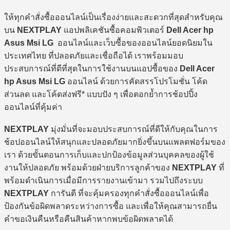
ให้ทุกคำสั่งซื้อออนไลน์เป็นเรื่องง่ายและสะดวกที่สุดสำหรับคุณ
บน
NEXTPLAY
แอปพลิเคชันซื้อคอมพิวเตอร์
Dell Acer hp
Asus Msi LG
ออนไลน์และเว็บซื้อของออนไลน์ยอดนิยมใน
ประเทศไทย ที่ปลอดภัยและเชื่อถือได้ เราพร้อมมอบ
ประสบการณ์ที่ดีที่สุดในการใช้งานบนแอปซื้อของ
Dell Acer
hp Asus Msi LG
ออนไลน์ ด้วยการคัดสรรโปรโมชั่น โค้ด
ส่วนลด และโค้ดส่งฟรี* แบบปัง ๆ เพื่อตอกย้ำการช้อปปิ้ง
ออนไลน์ที่คุ้มค่า
NEXTPLAY
มุ่งมั่นที่จะมอบประสบการณ์ที่ดีให้กับคุณในการ
ช้อปออนไลน์ให้สนุกและปลอดภัยมากยิ่งขึ้นบนแพลตฟอร์มของ
เรา ด้วยขั้นตอนการเก็บและปกป้องข้อมูลส่วนบุคคลของผู้ใช้
งานให้ปลอดภัย พร้อมด้วยฝ่ายบริการลูกค้าของ
NEXTPLAY
ที่
พร้อมดำเนินการเมื่อมีการรายงานเข้ามา รวมไปถึงระบบ
NEXTPLAY
การันตี ที่จะคุ้มครองทุกคำสั่งซื้อออนไลน์เพื่อ
ป้องกันข้อผิดพลาดระหว่างการซื้อ และเพื่อให้คุณสามารถยื่น
คำขอเงินคืนหรือคืนสินค้าหากพบข้อผิดพลาดได้