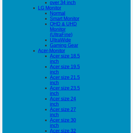
over 34 inch
LG Monitor
Normal
Smart Monitor
QHD & UHD
Monitor
(UltraFine)
UltraWide
Gaming Gear
Acer-Monitor
Acer size 18.5
inch
Acer size 19.5
inch
Acer size 21.5
inch
Acer size 23.5
inch
Acer size 24
inch
Acer size 27
inch
Acer size 30
inch
Acer size 32