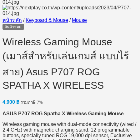
หน้าหลัก
/
Keyboard & Mouse
/
Mouse
สินค้าหมด
Wireless Gaming Mouse
(เมาส์สำหรับเล่นเกมส์ แบบไร้
สาย) Asus P707 ROG
SPATHA X WIRELESS
4,900
฿
รวมภาษี 7%
ASUS P707 ROG Spatha X Wireless Gaming Mouse
Wireless gaming mouse with dual-mode connectivity (wired /
2.4 GHz) with magnetic charging stand, 12 programmable
buttons, specially tuned ROG 19,000 dpi sensor, Exclusive