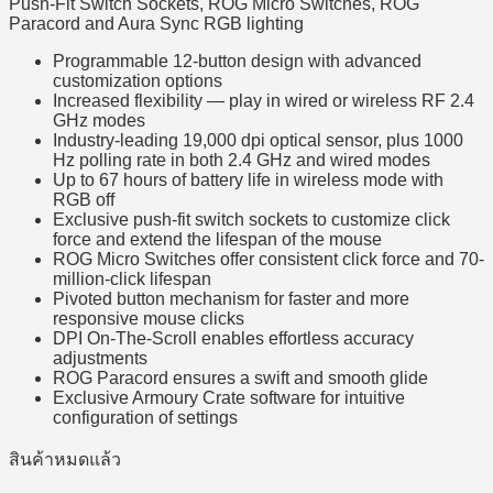
Push-Fit Switch Sockets, ROG Micro Switches, ROG
Paracord and Aura Sync RGB lighting
Programmable 12-button design with advanced
customization options
Increased flexibility — play in wired or wireless RF 2.4
GHz modes
Industry-leading 19,000 dpi optical sensor, plus 1000
Hz polling rate in both 2.4 GHz and wired modes
Up to 67 hours of battery life in wireless mode with
RGB off
Exclusive push-fit switch sockets to customize click
force and extend the lifespan of the mouse
ROG Micro Switches offer consistent click force and 70-
million-click lifespan
Pivoted button mechanism for faster and more
responsive mouse clicks
DPI On-The-Scroll enables effortless accuracy
adjustments
ROG Paracord ensures a swift and smooth glide
Exclusive Armoury Crate software for intuitive
configuration of settings
สินค้าหมดแล้ว