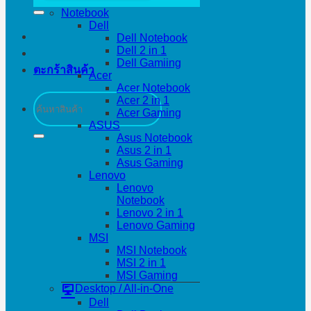
Notebook
Dell
Dell Notebook
Dell 2 in 1
Dell Gamiing
ตะกร้าสินค้า
Acer
Acer Notebook
ค้นหา:
Acer 2 in 1
Acer Gaming
ASUS
Asus Notebook
Asus 2 in 1
Asus Gaming
Lenovo
Lenovo
Notebook
Lenovo 2 in 1
Lenovo Gaming
MSI
MSI Notebook
MSI 2 in 1
MSI Gaming
Desktop / All-in-One
Dell