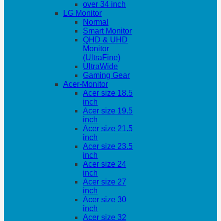
over 34 inch
LG Monitor
Normal
Smart Monitor
QHD & UHD
Monitor
(UltraFine)
UltraWide
Gaming Gear
Acer-Monitor
Acer size 18.5
inch
Acer size 19.5
inch
Acer size 21.5
inch
Acer size 23.5
inch
Acer size 24
inch
Acer size 27
inch
Acer size 30
inch
Acer size 32