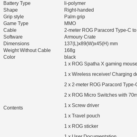
Battery Type
li-polymer
Shape
Right-handed
Grip style
Palm grip
Game Type
MMO
Cable
2-meter ROG Paracord Type-C to
Software
Armoury Crate
Dimensions
137(L)x89(W)x45(H) mm
Weight Without Cable
168g
Color
black
1 x ROG Spatha X gaming mous
1 x Wireless receiver/ Charging 
2 x 2-meter ROG Paracord Type-
2 x ROG Micro Switches with 70mil
1 x Screw driver
Contents
1 x Travel pouch
1 x ROG sticker
1 x User Documentation