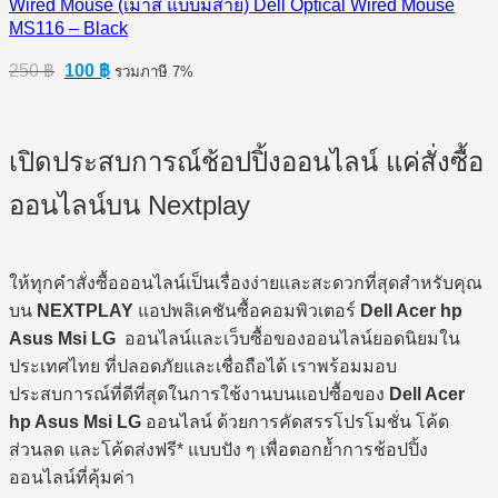
Wired Mouse (เมาส์ แบบมีสาย) Dell Optical Wired Mouse
MS116 – Black
Original
Current
250
฿
100
฿
รวมภาษี 7%
price
price
was:
is:
250 ฿.
100 ฿.
เปิดประสบการณ์ช้อปปิ้งออนไลน์ แค่สั่งซื้อ
ออนไลน์บน Nextplay
ให้ทุกคำสั่งซื้อออนไลน์เป็นเรื่องง่ายและสะดวกที่สุดสำหรับคุณ
บน
NEXTPLAY
แอปพลิเคชันซื้อคอมพิวเตอร์
Dell Acer hp
Asus Msi LG
ออนไลน์และเว็บซื้อของออนไลน์ยอดนิยมใน
ประเทศไทย ที่ปลอดภัยและเชื่อถือได้ เราพร้อมมอบ
ประสบการณ์ที่ดีที่สุดในการใช้งานบนแอปซื้อของ
Dell Acer
hp Asus Msi LG
ออนไลน์ ด้วยการคัดสรรโปรโมชั่น โค้ด
ส่วนลด และโค้ดส่งฟรี* แบบปัง ๆ เพื่อตอกย้ำการช้อปปิ้ง
ออนไลน์ที่คุ้มค่า