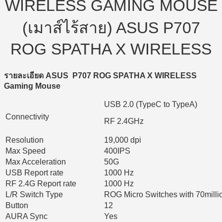
WIRELESS GAMING MOUSE
(เมาส์ไร้สาย) ASUS P707
ROG SPATHA X WIRELESS
รายละเอียด ASUS P707 ROG SPATHA X WIRELESS
Gaming Mouse
USB 2.0 (TypeC to TypeA)
Connectivity
RF 2.4GHz
Resolution
19,000 dpi
Max Speed
400IPS
Max Acceleration
50G
USB Report rate
1000 Hz
RF 2.4G Report rate
1000 Hz
L/R Switch Type
ROG Micro Switches with 70millio
Button
12
AURA Sync
Yes