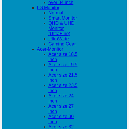
over 34 inch
LG Monitor
Normal
Smart Monitor
QHD & UHD
Monitor
(UltraFine)
UltraWide
Gaming Gear
Acer-Monitor
Acer size 18.5
inch
Acer size 19.5
inch
Acer size 21.5
inch
Acer size 23.5
inch
Acer size 24
inch
Acer size 27
inch
Acer size 30
inch
Acer size 32