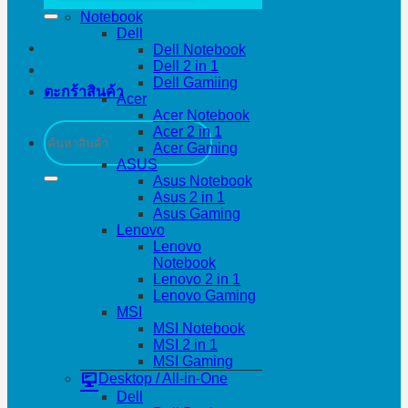
Notebook
Dell
Dell Notebook
Dell 2 in 1
Dell Gamiing
ตะกร้าสินค้า
Acer
Acer Notebook
ค้นหา:
Acer 2 in 1
Acer Gaming
ASUS
Asus Notebook
Asus 2 in 1
Asus Gaming
Lenovo
Lenovo
Notebook
Lenovo 2 in 1
Lenovo Gaming
MSI
MSI Notebook
MSI 2 in 1
MSI Gaming
Desktop / All-in-One
Dell