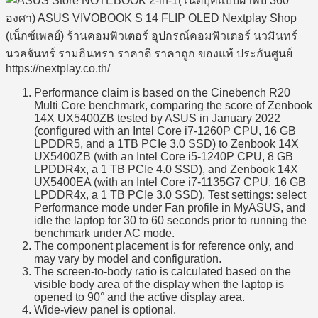
Performance claim is based on the Cinebench R20
Multi Core benchmark, comparing the score of Zenbook
14X UX5400ZB tested by ASUS in January 2022
(configured with an Intel Core i7-1260P CPU, 16 GB
LPDDR5, and a 1TB PCIe 3.0 SSD) to Zenbook 14X
UX5400ZB (with an Intel Core i5-1240P CPU, 8 GB
LPDDR4x, a 1 TB PCIe 4.0 SSD), and Zenbook 14X
UX5400EA (with an Intel Core i7-1135G7 CPU, 16 GB
LPDDR4x, a 1 TB PCIe 3.0 SSD). Test settings: select
Performance mode under Fan profile in MyASUS, and
idle the laptop for 30 to 60 seconds prior to running the
benchmark under AC mode.
The component placement is for reference only, and
may vary by model and configuration.
The screen-to-body ratio is calculated based on the
visible body area of the display when the laptop is
opened to 90° and the active display area.
Wide-view panel is optional.