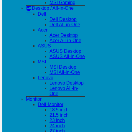
MSI Gaming
Desktop / All-in-One
Dell
Dell Desktop
Dell All-in-One
Acer
Acer Desktop
Acer All-in-One
ASUS
ASUS Desktop
ASUS All-in-One
MSI
MSI Desktop
MSI All-in-One
Lenovo
Lenovo Desktop
Lenovo All-in-
One
Monitor
Dell-Monitor
18.5 inch
21.5 inch
23 inch
24 inch
27 inch