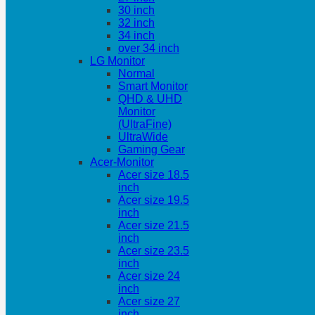
30 inch
32 inch
34 inch
over 34 inch
LG Monitor
Normal
Smart Monitor
QHD & UHD
Monitor
(UltraFine)
UltraWide
Gaming Gear
Acer-Monitor
Acer size 18.5
inch
Acer size 19.5
inch
Acer size 21.5
inch
Acer size 23.5
inch
Acer size 24
inch
Acer size 27
inch