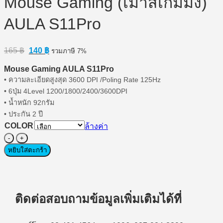
Mouse Gaming (เมาส์เกมมิ่ง)
AULA S11Pro
Original
Current
165
฿
140
฿
รวมภาษี 7%
price
price
was:
is:
Mouse Gaming AULA S11Pro
165 ฿.
140 ฿.
• ความละเอียดสูงสุด 3600 DPI /Poling Rate 125Hz
• 6ปุ่ม 4Level 1200/1800/2400/3600DPI
• น้ำหนัก 92กรัม
• ประกัน 2 ปี
COLOR
ล้างค่า
จำนวน
Mouse
หยิบใส่ตะกร้า
Gaming
(เมาส์
เกม
มิ่ง)
ติดต่อสอบถามข้อมูลเพิ่มเติมได้ที่
AULA
S11Pro