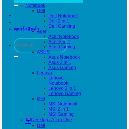
Notebook
Dell
Dell Notebook
Dell 2 in 1
Dell Gamiing
ตะกร้าสินค้า
Acer
Acer Notebook
ค้นหา:
Acer 2 in 1
Acer Gaming
ASUS
Asus Notebook
Asus 2 in 1
Asus Gaming
Lenovo
Lenovo
Notebook
Lenovo 2 in 1
Lenovo Gaming
MSI
MSI Notebook
MSI 2 in 1
MSI Gaming
Desktop / All-in-One
Dell