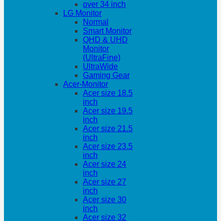
over 34 inch
LG Monitor
Normal
Smart Monitor
QHD & UHD
Monitor
(UltraFine)
UltraWide
Gaming Gear
Acer-Monitor
Acer size 18.5
inch
Acer size 19.5
inch
Acer size 21.5
inch
Acer size 23.5
inch
Acer size 24
inch
Acer size 27
inch
Acer size 30
inch
Acer size 32