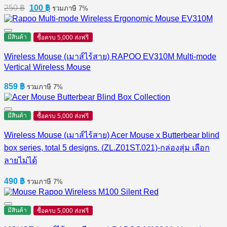
Original
Current
250
฿
100
฿
รวมภาษี 7%
price
price
was:
is:
250 ฿.
100 ฿.
มีสินค้า
ซื้อครบ 5,000 ส่งฟรี
Wireless Mouse (เมาส์ไร้สาย) RAPOO EV310M Multi-mode
Vertical Wireless Mouse
859
฿
รวมภาษี 7%
มีสินค้า
ซื้อครบ 5,000 ส่งฟรี
Wireless Mouse (เมาส์ไร้สาย) Acer Mouse x Butterbear blind
box series, total 5 designs. (ZL.Z01ST.021)-กล่องสุ่ม เลือก
ลายไม่ได้
490
฿
รวมภาษี 7%
มีสินค้า
ซื้อครบ 5,000 ส่งฟรี