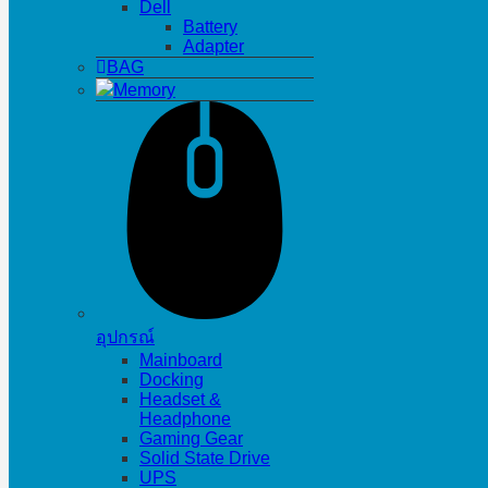
Dell
Battery
Adapter
BAG
Memory
อุปกรณ์
Mainboard
Docking
Headset &
Headphone
Gaming Gear
Solid State Drive
UPS