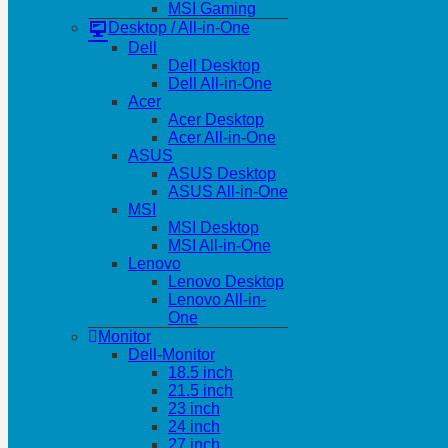
MSI Gaming
Desktop / All-in-One
Dell
Dell Desktop
Dell All-in-One
Acer
Acer Desktop
Acer All-in-One
ASUS
ASUS Desktop
ASUS All-in-One
MSI
MSI Desktop
MSI All-in-One
Lenovo
Lenovo Desktop
Lenovo All-in-
One
Monitor
Dell-Monitor
18.5 inch
21.5 inch
23 inch
24 inch
27 inch