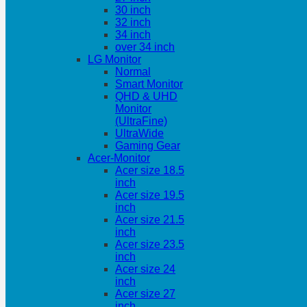
30 inch
32 inch
34 inch
over 34 inch
LG Monitor
Normal
Smart Monitor
QHD & UHD
Monitor
(UltraFine)
UltraWide
Gaming Gear
Acer-Monitor
Acer size 18.5
inch
Acer size 19.5
inch
Acer size 21.5
inch
Acer size 23.5
inch
Acer size 24
inch
Acer size 27
inch