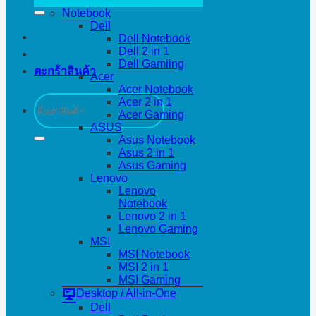
Notebook
Dell
Dell Notebook
Dell 2 in 1
Dell Gamiing
ตะกร้าสินค้า
Acer
Acer Notebook
ค้นหา:
Acer 2 in 1
Acer Gaming
ASUS
Asus Notebook
Asus 2 in 1
Asus Gaming
Lenovo
Lenovo
Notebook
Lenovo 2 in 1
Lenovo Gaming
MSI
MSI Notebook
MSI 2 in 1
MSI Gaming
Desktop / All-in-One
Dell