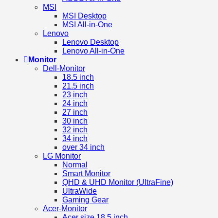
MSI
MSI Desktop
MSI All-in-One
Lenovo
Lenovo Desktop
Lenovo All-in-One
Monitor
Dell-Monitor
18.5 inch
21.5 inch
23 inch
24 inch
27 inch
30 inch
32 inch
34 inch
over 34 inch
LG Monitor
Normal
Smart Monitor
QHD & UHD Monitor (UltraFine)
UltraWide
Gaming Gear
Acer-Monitor
Acer size 18.5 inch