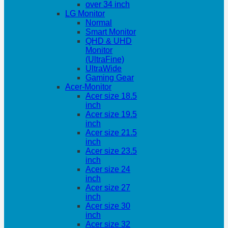
over 34 inch
LG Monitor
Normal
Smart Monitor
QHD & UHD
Monitor
(UltraFine)
UltraWide
Gaming Gear
Acer-Monitor
Acer size 18.5
inch
Acer size 19.5
inch
Acer size 21.5
inch
Acer size 23.5
inch
Acer size 24
inch
Acer size 27
inch
Acer size 30
inch
Acer size 32