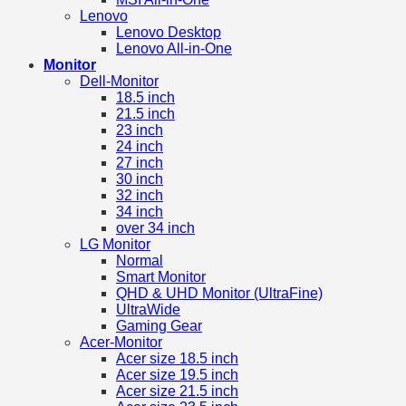
Lenovo
Lenovo Desktop
Lenovo All-in-One
Monitor
Dell-Monitor
18.5 inch
21.5 inch
23 inch
24 inch
27 inch
30 inch
32 inch
34 inch
over 34 inch
LG Monitor
Normal
Smart Monitor
QHD & UHD Monitor (UltraFine)
UltraWide
Gaming Gear
Acer-Monitor
Acer size 18.5 inch
Acer size 19.5 inch
Acer size 21.5 inch