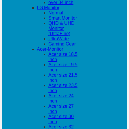
over 34 inch
LG Monitor
Normal
Smart Monitor
QHD & UHD
Monitor
(UltraFine)
UltraWide
Gaming Gear
Acer-Monitor
Acer size 18.5
inch
Acer size 19.5
inch
Acer size 21.5
inch
Acer size 23.5
inch
Acer size 24
inch
Acer size 27
inch
Acer size 30
inch
Acer size 32