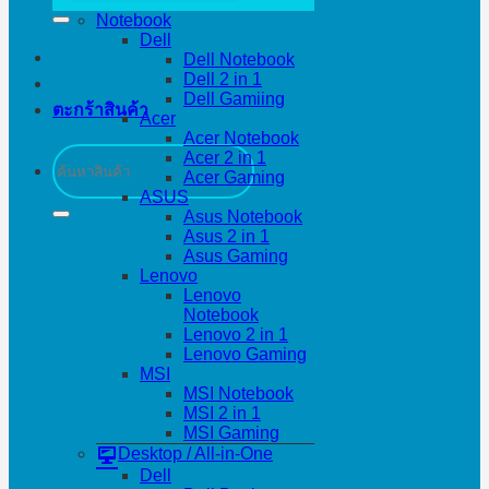
Notebook
Dell
Dell Notebook
Dell 2 in 1
Dell Gamiing
ตะกร้าสินค้า
Acer
Acer Notebook
ค้นหา:
Acer 2 in 1
Acer Gaming
ASUS
Asus Notebook
Asus 2 in 1
Asus Gaming
Lenovo
Lenovo
Notebook
Lenovo 2 in 1
Lenovo Gaming
MSI
MSI Notebook
MSI 2 in 1
MSI Gaming
Desktop / All-in-One
Dell