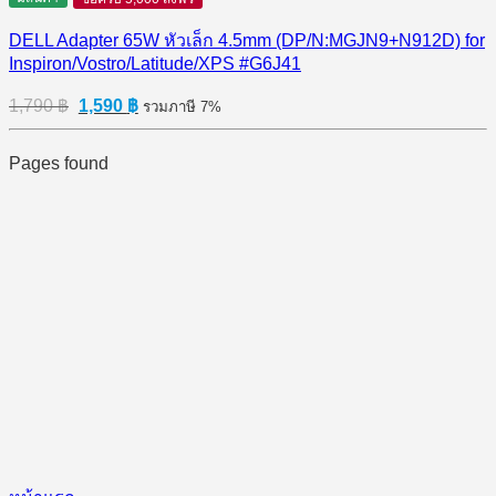
DELL Adapter 65W หัวเล็ก 4.5mm (DP/N:MGJN9+N912D) for
Inspiron/Vostro/Latitude/XPS #G6J41
Original
Current
1,790
฿
1,590
฿
รวมภาษี 7%
price
price
was:
is:
Pages found
1,790 ฿.
1,590 ฿.