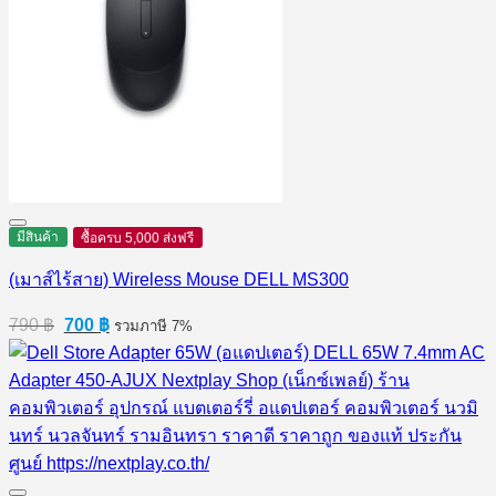
มีสินค้า
ซื้อครบ 5,000 ส่งฟรี
(เมาส์ไร้สาย) Wireless Mouse DELL MS300
Original
Current
790
฿
700
฿
รวมภาษี 7%
price
price
was:
is:
790 ฿.
700 ฿.