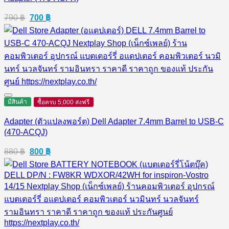
Original
Current
790
฿
700
฿
price
price
was:
is:
790 ฿.
700 ฿.
มีสินค้า
ซื้อครบ 5,000 ส่งฟรี
Adapter (ตัวแปลงพอร์ต) Dell Adapter 7.4mm Barrel to USB-C
(470-ACQJ)
Original
Current
880
฿
800
฿
price
price
was:
is:
880 ฿.
800 ฿.