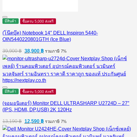
มีสินค้า
ซื้อครบ 5,000 ส่งฟรี
(โน๊ตบุ๊ค) Notebook 14″ DELL Inspiron 5440-
OIN5440220801GTH (Ice Blue)
Original
Current
39,900
฿
38,900
฿
รวมภาษี 7%
price
price
was:
is:
39,900 ฿.
38,900 ฿.
มีสินค้า
ซื้อครบ 5,000 ส่งฟรี
(จอมอนิเตอร์) Monitor DELL ULTRASHARP U2724D – 27″
(IPS, HDMI, DP,USB) 2K 120Hz
Original
Current
13,190
฿
12,590
฿
รวมภาษี 7%
price
price
was:
is: