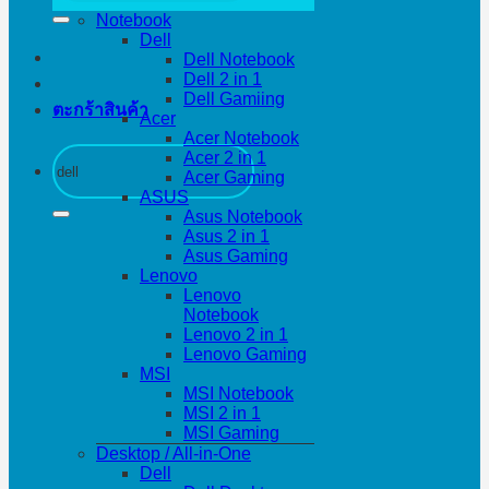
Notebook
Dell
Dell Notebook
Dell 2 in 1
Dell Gamiing
ตะกร้าสินค้า
Acer
Acer Notebook
ค้นหา:
Acer 2 in 1
Acer Gaming
ASUS
Asus Notebook
Asus 2 in 1
Asus Gaming
Lenovo
Lenovo
Notebook
Lenovo 2 in 1
Lenovo Gaming
MSI
MSI Notebook
MSI 2 in 1
MSI Gaming
Desktop / All-in-One
Dell