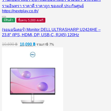
13,190 ฿.
12,590 ฿.
มีสินค้า
ซื้อครบ 5,000 ส่งฟรี
(จอมอนิเตอร์) Monitor DELL ULTRASHARP U2424HE –
23.8″ (IPS, HDMI, DP, USB-C, RJ45) 120Hz
Original
Current
10,690
฿
10,090
฿
รวมภาษี 7%
price
price
was:
is:
10,690 ฿.
10,090 ฿.