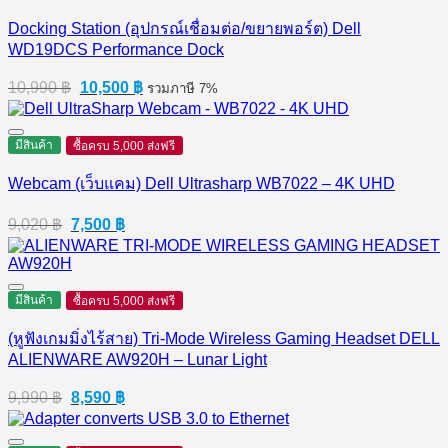
Docking Station (อุปกรณ์เชื่อมต่อ/ขยายพอร์ต) Dell
WD19DCS Performance Dock
Original
Current
10,990
฿
10,500
฿
รวมภาษี 7%
price
price
was:
is:
10,990 ฿.
10,500 ฿.
มีสินค้า
ซื้อครบ 5,000 ส่งฟรี
Webcam (เว็บแคม) Dell Ultrasharp WB7022 – 4K UHD
Original
Current
9,020
฿
7,500
฿
price
price
was:
is:
9,020 ฿.
7,500 ฿.
มีสินค้า
ซื้อครบ 5,000 ส่งฟรี
(หูฟังเกมมิ่งไร้สาย) Tri-Mode Wireless Gaming Headset DELL
ALIENWARE AW920H – Lunar Light
Original
Current
9,990
฿
8,590
฿
price
price
was:
is: