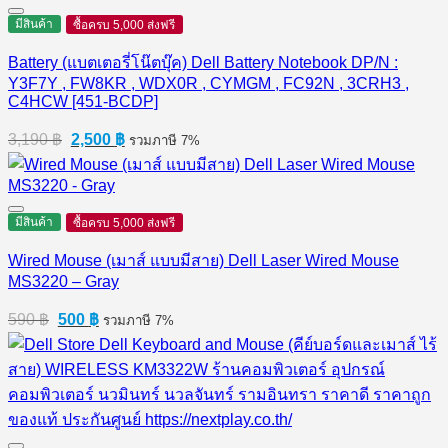
มีสินค้า
ซื้อครบ 5,000 ส่งฟรี
Battery (แบตเตอรี่โน๊ตบุ๊ค) Dell Battery Notebook DP/N :
Y3F7Y , FW8KR , WDX0R , CYMGM , FC92N , 3CRH3 ,
C4HCW [451-BCDP]
Original
Current
3,190
฿
2,500
฿
รวมภาษี 7%
price
price
was:
is:
3,190 ฿.
2,500 ฿.
มีสินค้า
ซื้อครบ 5,000 ส่งฟรี
Wired Mouse (เมาส์ แบบมีสาย) Dell Laser Wired Mouse
MS3220 – Gray
Original
Current
590
฿
500
฿
รวมภาษี 7%
price
price
was:
is:
590 ฿.
500 ฿.