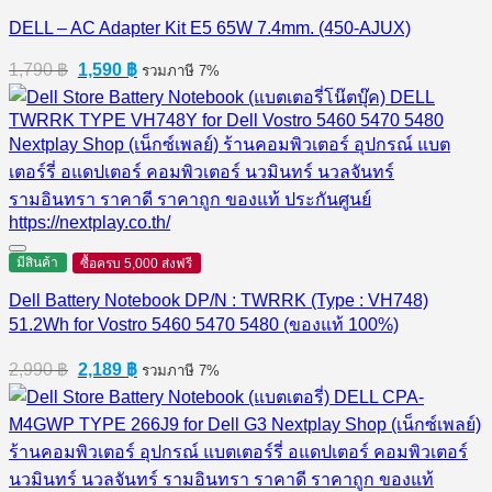
DELL – AC Adapter Kit E5 65W 7.4mm. (450-AJUX)
Original
Current
1,790
฿
1,590
฿
รวมภาษี 7%
price
price
was:
is:
1,790 ฿.
1,590 ฿.
มีสินค้า
ซื้อครบ 5,000 ส่งฟรี
Dell Battery Notebook DP/N : TWRRK (Type : VH748)
51.2Wh for Vostro 5460 5470 5480 (ของแท้ 100%)
Original
Current
2,990
฿
2,189
฿
รวมภาษี 7%
price
price
was:
is:
2,990 ฿.
2,189 ฿.