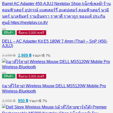
3,290 ฿.
2,190 ฿.
มีสินค้า
ซื้อครบ 5,000 ส่งฟรี
DELL – AC Adapter Kit E5 180W 7.4mm (Thai) – SnP (450-
AJUJ)
Original
Current
2,190
฿
1,989
฿
รวมภาษี 7%
price
price
was:
is:
2,190 ฿.
1,989 ฿.
มีสินค้า
ซื้อครบ 5,000 ส่งฟรี
(เมาส์ไร้สาย) Wireless Mouse DELL MS5120W Mobile Pro
Wireless-Bluetooth
Original
Current
1,090
฿
950
฿
รวมภาษี 7%
price
price
was:
is: