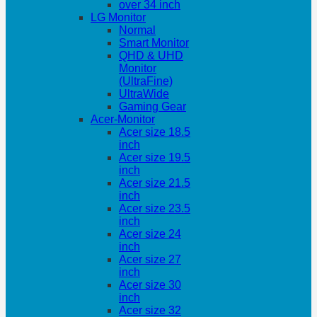
over 34 inch
LG Monitor
Normal
Smart Monitor
QHD & UHD
Monitor
(UltraFine)
UltraWide
Gaming Gear
Acer-Monitor
Acer size 18.5
inch
Acer size 19.5
inch
Acer size 21.5
inch
Acer size 23.5
inch
Acer size 24
inch
Acer size 27
inch
Acer size 30
inch
Acer size 32