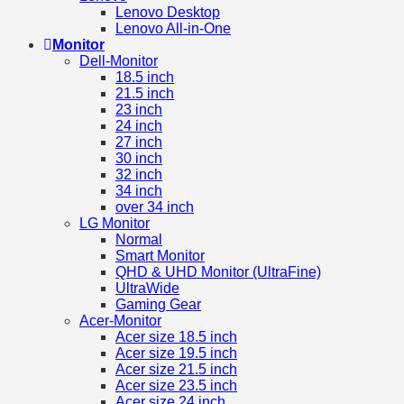
Lenovo Desktop
Lenovo All-in-One
Monitor
Dell-Monitor
18.5 inch
21.5 inch
23 inch
24 inch
27 inch
30 inch
32 inch
34 inch
over 34 inch
LG Monitor
Normal
Smart Monitor
QHD & UHD Monitor (UltraFine)
UltraWide
Gaming Gear
Acer-Monitor
Acer size 18.5 inch
Acer size 19.5 inch
Acer size 21.5 inch
Acer size 23.5 inch
Acer size 24 inch