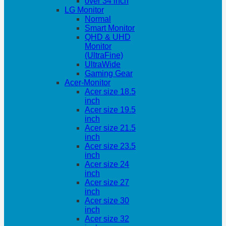
over 34 inch
LG Monitor
Normal
Smart Monitor
QHD & UHD
Monitor
(UltraFine)
UltraWide
Gaming Gear
Acer-Monitor
Acer size 18.5
inch
Acer size 19.5
inch
Acer size 21.5
inch
Acer size 23.5
inch
Acer size 24
inch
Acer size 27
inch
Acer size 30
inch
Acer size 32