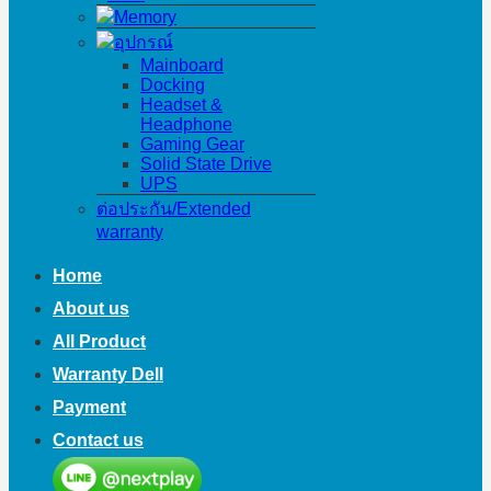
Memory
อุปกรณ์
Mainboard
Docking
Headset &
Headphone
Gaming Gear
Solid State Drive
UPS
ต่อประกัน/Extended
warranty
Home
About us
All Product
Warranty Dell
Payment
Contact us