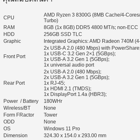
AMD Ryzen 3 8300G (8MB Cache/4-Cores/8
CPU
Turbo)
RAM
8GB (1x 8GB) DDR5 4800 MT/s; non-ECC
HDD
256GB SSD TLC
Graphic
Integrated Graphics: AMD Radeon 740M (4
2x USB-A 2.0 (480 Mbps) with PowerShare
1x USB-C 3.2 Gen 2×1 (5GBps);
Front Port
1x USB-A 3.2 Gen 1 (5GBps);
1x universal audio port
2x USB-A 2.0 (480 Mbps);
2x USB-A 3.2 Gen 1 (5GBps);
Rear Port
1x RJ-45;
1x HDMI 2.1 (TMDS);
1x DisplayPort 1.4a (HBR3);
Power / Battery
180WHr
Wireless/BT
None
Form FRactor
Tower
ODD
None
OS
Windows 11 Pro
Dimension
324.30 x 154.0 x 293.00 mm