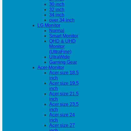
30 inch
32 inch
34 inch
over 34 inch
LG Monitor
Normal
Smart Monitor
QHD & UHD
Monitor
(UltraFine)
UltraWide
Gaming Gear
Acer-Monitor
Acer size 18.5
inch
Acer size 19.5
inch
Acer size 21.5
inch
Acer size 23.5
inch
Acer size 24
inch
Acer size 27
inch