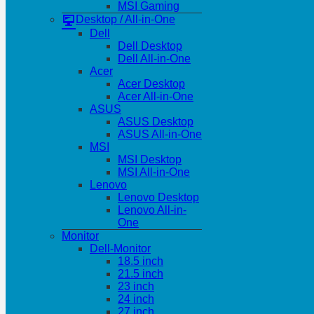
MSI Gaming
Desktop / All-in-One
Dell
Dell Desktop
Dell All-in-One
Acer
Acer Desktop
Acer All-in-One
ASUS
ASUS Desktop
ASUS All-in-One
MSI
MSI Desktop
MSI All-in-One
Lenovo
Lenovo Desktop
Lenovo All-in-
One
Monitor
Dell-Monitor
18.5 inch
21.5 inch
23 inch
24 inch
27 inch