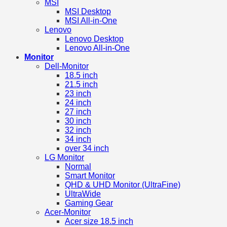
MSI
MSI Desktop
MSI All-in-One
Lenovo
Lenovo Desktop
Lenovo All-in-One
Monitor
Dell-Monitor
18.5 inch
21.5 inch
23 inch
24 inch
27 inch
30 inch
32 inch
34 inch
over 34 inch
LG Monitor
Normal
Smart Monitor
QHD & UHD Monitor (UltraFine)
UltraWide
Gaming Gear
Acer-Monitor
Acer size 18.5 inch