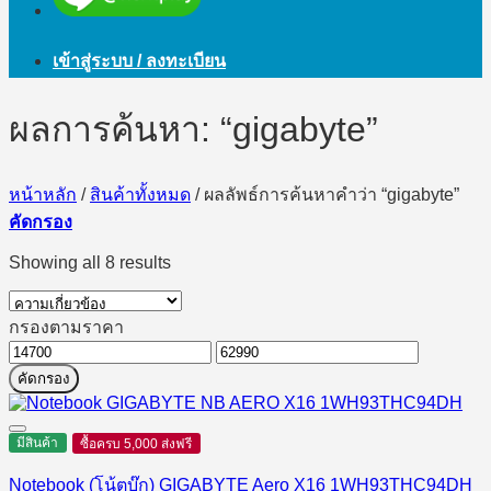
เข้าสู่ระบบ / ลงทะเบียน
ผลการค้นหา: “gigabyte”
หน้าหลัก
/
สินค้าทั้งหมด
/
ผลลัพธ์การค้นหาคำว่า “gigabyte”
คัดกรอง
Showing all 8 results
กรองตามราคา
ราคา
ราคา
คัดกรอง
ต่ำ
สูงสุด
สุด
มีสินค้า
ซื้อครบ 5,000 ส่งฟรี
Notebook (โน้ตบุ๊ก) GIGABYTE Aero X16 1WH93THC94DH