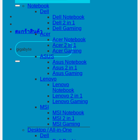
Notebook
Dell
Dell Notebook
Dell 2 in 1
Dell Gamiing
ตะกร้าสินค้า
Acer
Acer Notebook
ค้นหา:
Acer 2 in 1
Acer Gaming
ASUS
Asus Notebook
Asus 2 in 1
Asus Gaming
Lenovo
Lenovo
Notebook
Lenovo 2 in 1
Lenovo Gaming
MSI
MSI Notebook
MSI 2 in 1
MSI Gaming
Desktop / All-in-One
Dell