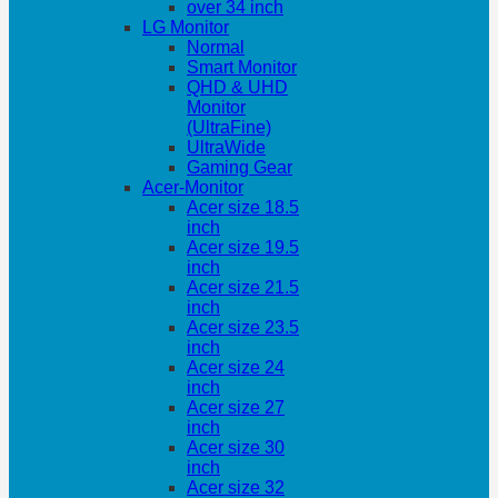
over 34 inch
LG Monitor
Normal
Smart Monitor
QHD & UHD
Monitor
(UltraFine)
UltraWide
Gaming Gear
Acer-Monitor
Acer size 18.5
inch
Acer size 19.5
inch
Acer size 21.5
inch
Acer size 23.5
inch
Acer size 24
inch
Acer size 27
inch
Acer size 30
inch
Acer size 32